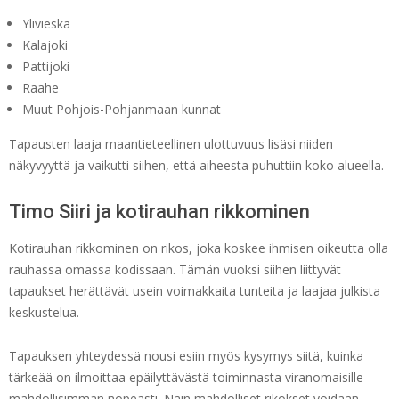
Ylivieska
Kalajoki
Pattijoki
Raahe
Muut Pohjois-Pohjanmaan kunnat
Tapausten laaja maantieteellinen ulottuvuus lisäsi niiden
näkyvyyttä ja vaikutti siihen, että aiheesta puhuttiin koko alueella.
Timo Siiri ja kotirauhan rikkominen
Kotirauhan rikkominen on rikos, joka koskee ihmisen oikeutta olla
rauhassa omassa kodissaan. Tämän vuoksi siihen liittyvät
tapaukset herättävät usein voimakkaita tunteita ja laajaa julkista
keskustelua.
Tapauksen yhteydessä nousi esiin myös kysymys siitä, kuinka
tärkeää on ilmoittaa epäilyttävästä toiminnasta viranomaisille
mahdollisimman nopeasti. Näin mahdolliset rikokset voidaan