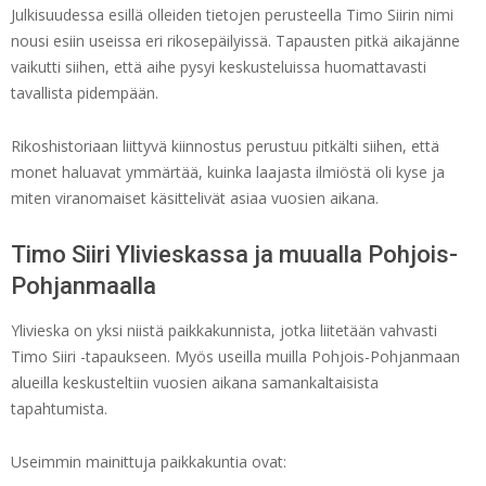
Julkisuudessa esillä olleiden tietojen perusteella Timo Siirin nimi
nousi esiin useissa eri rikosepäilyissä. Tapausten pitkä aikajänne
vaikutti siihen, että aihe pysyi keskusteluissa huomattavasti
tavallista pidempään.
Rikoshistoriaan liittyvä kiinnostus perustuu pitkälti siihen, että
monet haluavat ymmärtää, kuinka laajasta ilmiöstä oli kyse ja
miten viranomaiset käsittelivät asiaa vuosien aikana.
Timo Siiri Ylivieskassa ja muualla Pohjois-
Pohjanmaalla
Ylivieska on yksi niistä paikkakunnista, jotka liitetään vahvasti
Timo Siiri -tapaukseen. Myös useilla muilla Pohjois-Pohjanmaan
alueilla keskusteltiin vuosien aikana samankaltaisista
tapahtumista.
Useimmin mainittuja paikkakuntia ovat: