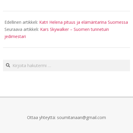
2026-
06-
Edellinen artikkeli:
Katri Helena pituus ja elämäntarina Suomessa
17
Seuraava artikkeli:
Kars Skywalker – Suomen tunnetuin
jedimestari
Haku:
Ottaa yhteyttä: soumitanaan@gmail.com