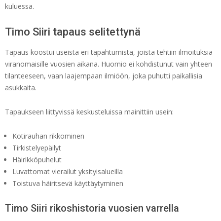
kuluessa.
Timo Siiri tapaus selitettynä
Tapaus koostui useista eri tapahtumista, joista tehtiin ilmoituksia
viranomaisille vuosien aikana. Huomio ei kohdistunut vain yhteen
tilanteeseen, vaan laajempaan ilmiöön, joka puhutti paikallisia
asukkaita.
Tapaukseen liittyvissä keskusteluissa mainittiin usein:
Kotirauhan rikkominen
Tirkistelyepäilyt
Häirikköpuhelut
Luvattomat vierailut yksityisalueilla
Toistuva häiritsevä käyttäytyminen
Timo Siiri rikoshistoria vuosien varrella