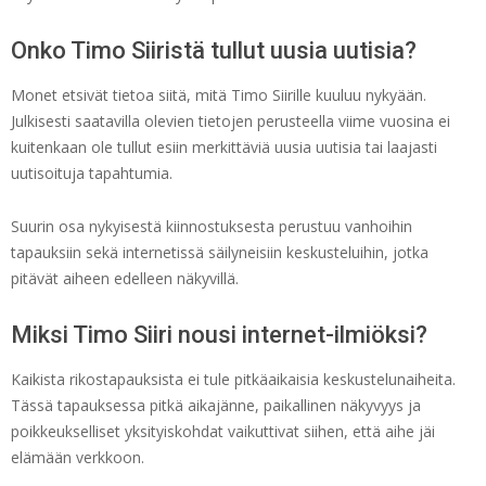
Onko Timo Siiristä tullut uusia uutisia?
Monet etsivät tietoa siitä, mitä Timo Siirille kuuluu nykyään.
Julkisesti saatavilla olevien tietojen perusteella viime vuosina ei
kuitenkaan ole tullut esiin merkittäviä uusia uutisia tai laajasti
uutisoituja tapahtumia.
Suurin osa nykyisestä kiinnostuksesta perustuu vanhoihin
tapauksiin sekä internetissä säilyneisiin keskusteluihin, jotka
pitävät aiheen edelleen näkyvillä.
Miksi Timo Siiri nousi internet-ilmiöksi?
Kaikista rikostapauksista ei tule pitkäaikaisia keskustelunaiheita.
Tässä tapauksessa pitkä aikajänne, paikallinen näkyvyys ja
poikkeukselliset yksityiskohdat vaikuttivat siihen, että aihe jäi
elämään verkkoon.