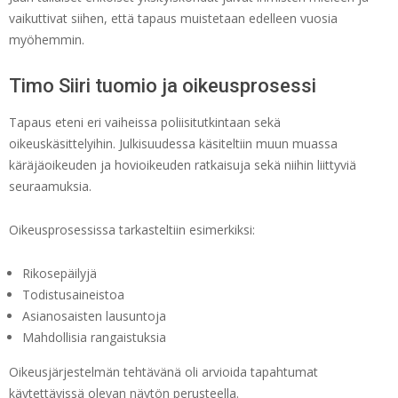
vaikuttivat siihen, että tapaus muistetaan edelleen vuosia
myöhemmin.
Timo Siiri tuomio ja oikeusprosessi
Tapaus eteni eri vaiheissa poliisitutkintaan sekä
oikeuskäsittelyihin. Julkisuudessa käsiteltiin muun muassa
käräjäoikeuden ja hovioikeuden ratkaisuja sekä niihin liittyviä
seuraamuksia.
Oikeusprosessissa tarkasteltiin esimerkiksi:
Rikosepäilyjä
Todistusaineistoa
Asianosaisten lausuntoja
Mahdollisia rangaistuksia
Oikeusjärjestelmän tehtävänä oli arvioida tapahtumat
käytettävissä olevan näytön perusteella.