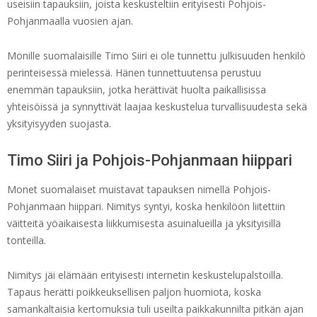
useisiin tapauksiin, joista keskusteltiin erityisesti Pohjois-
Pohjanmaalla vuosien ajan.
Monille suomalaisille Timo Siiri ei ole tunnettu julkisuuden henkilö
perinteisessä mielessä. Hänen tunnettuutensa perustuu
enemmän tapauksiin, jotka herättivät huolta paikallisissa
yhteisöissä ja synnyttivät laajaa keskustelua turvallisuudesta sekä
yksityisyyden suojasta.
Timo Siiri ja Pohjois-Pohjanmaan hiippari
Monet suomalaiset muistavat tapauksen nimellä Pohjois-
Pohjanmaan hiippari. Nimitys syntyi, koska henkilöön liitettiin
väitteitä yöaikaisesta liikkumisesta asuinalueilla ja yksityisillä
tonteilla.
Nimitys jäi elämään erityisesti internetin keskustelupalstoilla.
Tapaus herätti poikkeuksellisen paljon huomiota, koska
samankaltaisia kertomuksia tuli useilta paikkakunnilta pitkän ajan