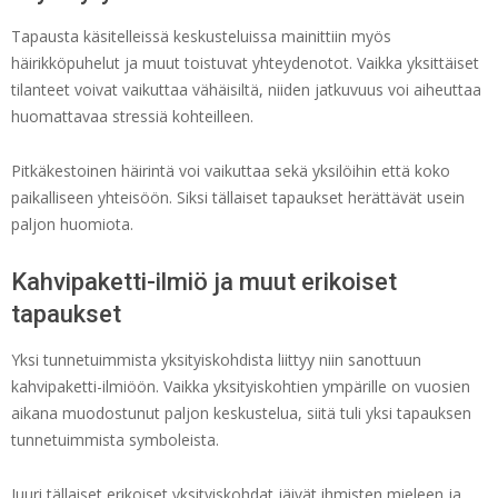
Tapausta käsitelleissä keskusteluissa mainittiin myös
häirikköpuhelut ja muut toistuvat yhteydenotot. Vaikka yksittäiset
tilanteet voivat vaikuttaa vähäisiltä, niiden jatkuvuus voi aiheuttaa
huomattavaa stressiä kohteilleen.
Pitkäkestoinen häirintä voi vaikuttaa sekä yksilöihin että koko
paikalliseen yhteisöön. Siksi tällaiset tapaukset herättävät usein
paljon huomiota.
Kahvipaketti-ilmiö ja muut erikoiset
tapaukset
Yksi tunnetuimmista yksityiskohdista liittyy niin sanottuun
kahvipaketti-ilmiöön. Vaikka yksityiskohtien ympärille on vuosien
aikana muodostunut paljon keskustelua, siitä tuli yksi tapauksen
tunnetuimmista symboleista.
Juuri tällaiset erikoiset yksityiskohdat jäivät ihmisten mieleen ja