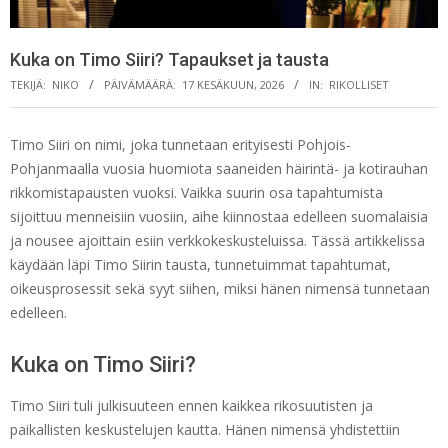
Kuka on Timo Siiri? Tapaukset ja tausta
TEKIJÄ:
NIKO
PÄIVÄMÄÄRÄ:
17 KESÄKUUN, 2026
IN:
RIKOLLISET
Timo Siiri on nimi, joka tunnetaan erityisesti Pohjois-
Pohjanmaalla vuosia huomiota saaneiden häirintä- ja kotirauhan
rikkomistapausten vuoksi. Vaikka suurin osa tapahtumista
sijoittuu menneisiin vuosiin, aihe kiinnostaa edelleen suomalaisia
ja nousee ajoittain esiin verkkokeskusteluissa. Tässä artikkelissa
käydään läpi Timo Siirin tausta, tunnetuimmat tapahtumat,
oikeusprosessit sekä syyt siihen, miksi hänen nimensä tunnetaan
edelleen.
Kuka on Timo Siiri?
Timo Siiri tuli julkisuuteen ennen kaikkea rikosuutisten ja
paikallisten keskustelujen kautta. Hänen nimensä yhdistettiin