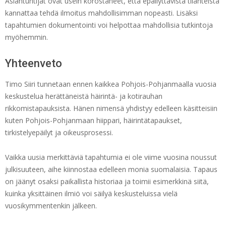
Asiantuntijat ovat usein korostaneet, että epäilyttävistä tilanteista
kannattaa tehdä ilmoitus mahdollisimman nopeasti. Lisäksi
tapahtumien dokumentointi voi helpottaa mahdollisia tutkintoja
myöhemmin.
Yhteenveto
Timo Siiri tunnetaan ennen kaikkea Pohjois-Pohjanmaalla vuosia
keskustelua herättäneistä häirintä- ja kotirauhan
rikkomistapauksista. Hänen nimensä yhdistyy edelleen käsitteisiin
kuten Pohjois-Pohjanmaan hiippari, häirintätapaukset,
tirkistelyepäilyt ja oikeusprosessi.
Vaikka uusia merkittäviä tapahtumia ei ole viime vuosina noussut
julkisuuteen, aihe kiinnostaa edelleen monia suomalaisia. Tapaus
on jäänyt osaksi paikallista historiaa ja toimii esimerkkinä siitä,
kuinka yksittäinen ilmiö voi säilyä keskusteluissa vielä
vuosikymmentenkin jälkeen.