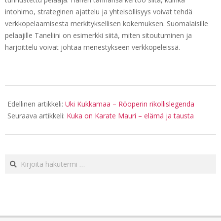
intohimo, strateginen ajattelu ja yhteisöllisyys voivat tehdä
verkkopelaamisesta merkityksellisen kokemuksen. Suomalaisille
pelaajille Taneliini on esimerkki siitä, miten sitoutuminen ja
harjoittelu voivat johtaa menestykseen verkkopeleissä.
2026-
03-
Edellinen artikkeli:
Uki Kukkamaa – Rööperin rikollislegenda
20
Seuraava artikkeli:
Kuka on Karate Mauri – elämä ja tausta
Haku: