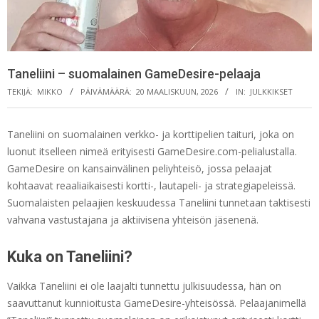
Taneliini – suomalainen GameDesire-pelaaja
TEKIJÄ:
MIKKO
PÄIVÄMÄÄRÄ:
20 MAALISKUUN, 2026
IN:
JULKKIKSET
Taneliini on suomalainen verkko- ja korttipelien taituri, joka on
luonut itselleen nimeä erityisesti GameDesire.com-pelialustalla.
GameDesire on kansainvälinen peliyhteisö, jossa pelaajat
kohtaavat reaaliaikaisesti kortti-, lautapeli- ja strategiapeleissä.
Suomalaisten pelaajien keskuudessa Taneliini tunnetaan taktisesti
vahvana vastustajana ja aktiivisena yhteisön jäsenenä.
Kuka on Taneliini?
Vaikka Taneliini ei ole laajalti tunnettu julkisuudessa, hän on
saavuttanut kunnioitusta GameDesire-yhteisössä. Pelaajanimellä