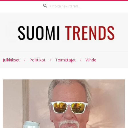
Haku:
Skip
to
content
SUOMI
Julkkikset
Poliitikot
Toimittajat
Viihde
TRENDS