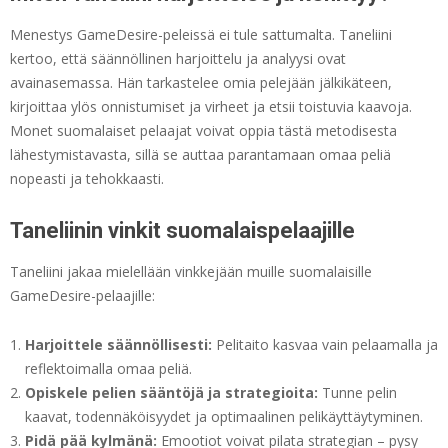
Menestys GameDesire-peleissä ei tule sattumalta. Taneliini
kertoo, että säännöllinen harjoittelu ja analyysi ovat
avainasemassa. Hän tarkastelee omia pelejään jälkikäteen,
kirjoittaa ylös onnistumiset ja virheet ja etsii toistuvia kaavoja.
Monet suomalaiset pelaajat voivat oppia tästä metodisesta
lähestymistavasta, sillä se auttaa parantamaan omaa peliä
nopeasti ja tehokkaasti.
Taneliinin vinkit suomalaispelaajille
Taneliini jakaa mielellään vinkkejään muille suomalaisille
GameDesire-pelaajille:
Harjoittele säännöllisesti:
Pelitaito kasvaa vain pelaamalla ja
reflektoimalla omaa peliä.
Opiskele pelien sääntöjä ja strategioita:
Tunne pelin
kaavat, todennäköisyydet ja optimaalinen pelikäyttäytyminen.
Pidä pää kylmänä:
Emootiot voivat pilata strategian – pysy