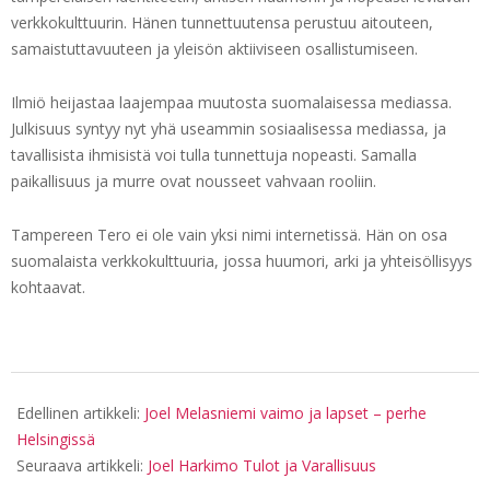
verkkokulttuurin. Hänen tunnettuutensa perustuu aitouteen,
samaistuttavuuteen ja yleisön aktiiviseen osallistumiseen.
Ilmiö heijastaa laajempaa muutosta suomalaisessa mediassa.
Julkisuus syntyy nyt yhä useammin sosiaalisessa mediassa, ja
tavallisista ihmisistä voi tulla tunnettuja nopeasti. Samalla
paikallisuus ja murre ovat nousseet vahvaan rooliin.
Tampereen Tero ei ole vain yksi nimi internetissä. Hän on osa
suomalaista verkkokulttuuria, jossa huumori, arki ja yhteisöllisyys
kohtaavat.
2026-
05-
Edellinen artikkeli:
Joel Melasniemi vaimo ja lapset – perhe
16
Helsingissä
Seuraava artikkeli:
Joel Harkimo Tulot ja Varallisuus