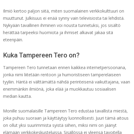
Ilmiö kertoo paljon siitä, miten suomalainen verkkokulttuuri on
muuttunut. Julkisuus ei enää synny vain televisiosta tai lehdistä.
Nykyään tavallinen ihminen voi nousta tunnetuksi, jos sisältö
herättää tarpeeksi huomiota ja ihmiset alkavat jakaa sitä
eteenpäin.
Kuka Tampereen Tero on?
Tampereen Tero tunnetaan ennen kaikkea internetpersoonana,
jonka nimi liitetään rentoon ja humoristiseen tamperelaiseen
tyyliin. Häntä ei välttämättä nähdä perinteisenä vaikuttajana, vaan
enemmänkin ilmiönä, joka elää ja muokkautuu sosiaalisen
median kautta.
Monille suomalaisille Tampereen Tero edustaa tavallista miestä,
joka puhuu suoraan ja käyttäytyy luonnollisesti. Juuri tämä aitous
on ollut yksi suurimmista syistä siihen, miksi nimi on jäänyt
elämään verkkokeskusteluissa. Sisällössä ei yleensä tavoitella