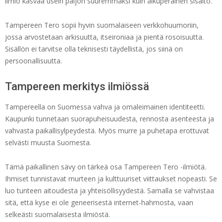
ilmiö kasvaa usein paljon suuremmaksi kuin alkuperäinen sisältö.
Tampereen Tero sopii hyvin suomalaiseen verkkohuumoriin,
jossa arvostetaan arkisuutta, itseironiaa ja pientä rosoisuutta.
Sisällön ei tarvitse olla teknisesti täydellistä, jos siinä on
persoonallisuutta.
Tampereen merkitys ilmiössä
Tampereella on Suomessa vahva ja omaleimainen identiteetti.
Kaupunki tunnetaan suorapuheisuudesta, rennosta asenteesta ja
vahvasta paikallisylpeydestä. Myös murre ja puhetapa erottuvat
selvästi muusta Suomesta.
Tämä paikallinen sävy on tärkeä osa Tampereen Tero -ilmiötä.
Ihmiset tunnistavat murteen ja kulttuuriset viittaukset nopeasti. Se
luo tunteen aitoudesta ja yhteisöllisyydestä. Samalla se vahvistaa
sitä, että kyse ei ole geneerisestä internet-hahmosta, vaan
selkeästi suomalaisesta ilmiöstä.