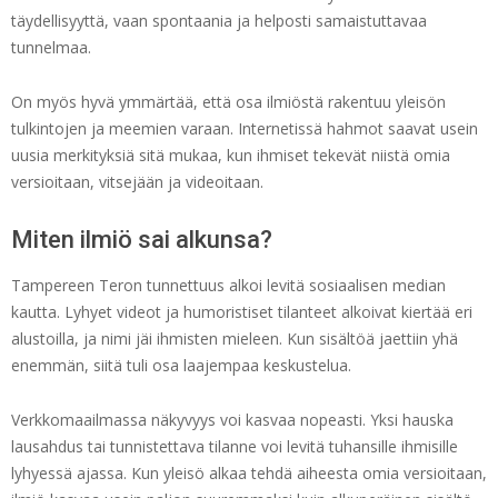
täydellisyyttä, vaan spontaania ja helposti samaistuttavaa
tunnelmaa.
On myös hyvä ymmärtää, että osa ilmiöstä rakentuu yleisön
tulkintojen ja meemien varaan. Internetissä hahmot saavat usein
uusia merkityksiä sitä mukaa, kun ihmiset tekevät niistä omia
versioitaan, vitsejään ja videoitaan.
Miten ilmiö sai alkunsa?
Tampereen Teron tunnettuus alkoi levitä sosiaalisen median
kautta. Lyhyet videot ja humoristiset tilanteet alkoivat kiertää eri
alustoilla, ja nimi jäi ihmisten mieleen. Kun sisältöä jaettiin yhä
enemmän, siitä tuli osa laajempaa keskustelua.
Verkkomaailmassa näkyvyys voi kasvaa nopeasti. Yksi hauska
lausahdus tai tunnistettava tilanne voi levitä tuhansille ihmisille
lyhyessä ajassa. Kun yleisö alkaa tehdä aiheesta omia versioitaan,