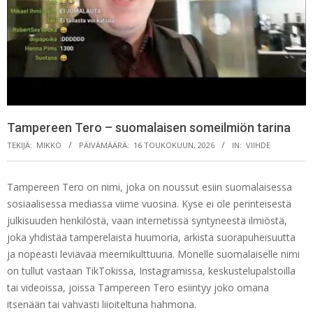
Tampereen Tero – suomalaisen someilmiön tarina
TEKIJÄ:
MIKKO
PÄIVÄMÄÄRÄ:
16 TOUKOKUUN, 2026
IN:
VIIHDE
Tampereen Tero on nimi, joka on noussut esiin suomalaisessa
sosiaalisessa mediassa viime vuosina. Kyse ei ole perinteisestä
julkisuuden henkilöstä, vaan internetissä syntyneestä ilmiöstä,
joka yhdistää tamperelaista huumoria, arkista suorapuheisuutta
ja nopeasti leviävää meemikulttuuria. Monelle suomalaiselle nimi
on tullut vastaan TikTokissa, Instagramissa, keskustelupalstoilla
tai videoissa, joissa Tampereen Tero esiintyy joko omana
itsenään tai vahvasti liioiteltuna hahmona.