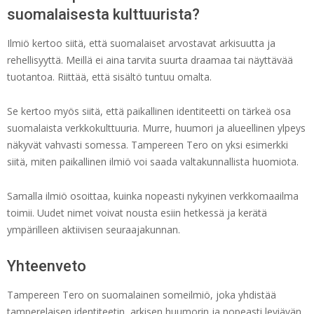
suomalaisesta kulttuurista?
Ilmiö kertoo siitä, että suomalaiset arvostavat arkisuutta ja
rehellisyyttä. Meillä ei aina tarvita suurta draamaa tai näyttävää
tuotantoa. Riittää, että sisältö tuntuu omalta.
Se kertoo myös siitä, että paikallinen identiteetti on tärkeä osa
suomalaista verkkokulttuuria. Murre, huumori ja alueellinen ylpeys
näkyvät vahvasti somessa. Tampereen Tero on yksi esimerkki
siitä, miten paikallinen ilmiö voi saada valtakunnallista huomiota.
Samalla ilmiö osoittaa, kuinka nopeasti nykyinen verkkomaailma
toimii. Uudet nimet voivat nousta esiin hetkessä ja kerätä
ympärilleen aktiivisen seuraajakunnan.
Yhteenveto
Tampereen Tero on suomalainen someilmiö, joka yhdistää
tamperelaisen identiteetin, arkisen huumorin ja nopeasti leviävän