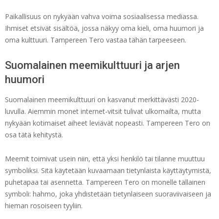
Paikallisuus on nykyään vahva voima sosiaalisessa mediassa.
Ihmiset etsivät sisältöä, jossa näkyy oma kieli, oma huumori ja
oma kulttuuri. Tampereen Tero vastaa tähän tarpeeseen.
Suomalainen meemikulttuuri ja arjen
huumori
Suomalainen meemikulttuuri on kasvanut merkittävästi 2020-
luvulla. Aiemmin monet internet-vitsit tulivat ulkomailta, mutta
nykyään kotimaiset aiheet leviävät nopeasti. Tampereen Tero on
osa tätä kehitystä.
Meemit toimivat usein niin, että yksi henkilö tai tilanne muuttuu
symboliksi. Sitä käytetään kuvaamaan tietynlaista käyttäytymistä,
puhetapaa tai asennetta. Tampereen Tero on monelle tällainen
symboli: hahmo, joka yhdistetään tietynlaiseen suoraviivaiseen ja
hieman rosoiseen tyyliin.