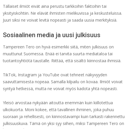
Tällaiset ilmiöt eivät aina perustu tarkkoihin faktoihin tai
yksityiskohtiin. Ne elävät ihmisten mielikuvissa ja keskusteluissa.
Juuri siksi ne voivat levitä nopeasti ja saada uusia merkityksiä.
Sosiaalinen media ja uusi julkisuus
Tampereen Tero on hyvä esimerkki siitä, miten julkisuus on
muuttunut Suomessa. Enää ei tarvita suurta mediataloa tai
tuotantoyhtiötä taustalle. Riittää, että sisältö kiinnostaa ihmisiä.
TikTok, Instagram ja YouTube ovat tehneet näkyvyyden
saavuttamisesta nopeaa. Samalla kilpailu on kovaa. Ilmiöt voivat
syntyä hetkessä, mutta ne voivat myös kadota yhtä nopeasti.
Yleisö arvostaa nykyään aitoutta enemmän kuin kiillotettua
ulkokuorta. Moni kokee, että tavallinen ihminen, joka puhuu
suoraan ja rehellisesti, on kiinnostavampi kuin tarkasti rakennettu
julkisuuskuva. Tämä on yksi syy siihen, miksi Tampereen Tero on