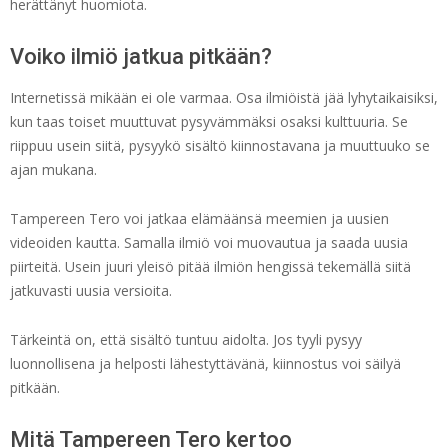
herättänyt huomiota.
Voiko ilmiö jatkua pitkään?
Internetissä mikään ei ole varmaa. Osa ilmiöistä jää lyhytaikaisiksi,
kun taas toiset muuttuvat pysyvämmäksi osaksi kulttuuria. Se
riippuu usein siitä, pysyykö sisältö kiinnostavana ja muuttuuko se
ajan mukana.
Tampereen Tero voi jatkaa elämäänsä meemien ja uusien
videoiden kautta. Samalla ilmiö voi muovautua ja saada uusia
piirteitä. Usein juuri yleisö pitää ilmiön hengissä tekemällä siitä
jatkuvasti uusia versioita.
Tärkeintä on, että sisältö tuntuu aidolta. Jos tyyli pysyy
luonnollisena ja helposti lähestyttävänä, kiinnostus voi säilyä
pitkään.
Mitä Tampereen Tero kertoo