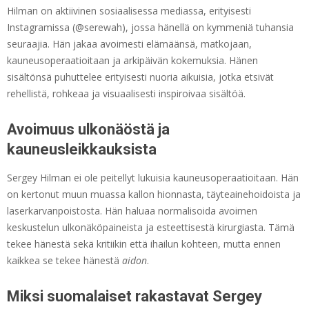
Hilman on aktiivinen sosiaalisessa mediassa, erityisesti
Instagramissa (@serewah), jossa hänellä on kymmeniä tuhansia
seuraajia. Hän jakaa avoimesti elämäänsä, matkojaan,
kauneusoperaatioitaan ja arkipäivän kokemuksia. Hänen
sisältönsä puhuttelee erityisesti nuoria aikuisia, jotka etsivät
rehellistä, rohkeaa ja visuaalisesti inspiroivaa sisältöä.
Avoimuus ulkonäöstä ja
kauneusleikkauksista
Sergey Hilman ei ole peitellyt lukuisia kauneusoperaatioitaan. Hän
on kertonut muun muassa kallon hionnasta, täyteainehoidoista ja
laserkarvanpoistosta. Hän haluaa normalisoida avoimen
keskustelun ulkonäköpaineista ja esteettisestä kirurgiasta. Tämä
tekee hänestä sekä kritiikin että ihailun kohteen, mutta ennen
kaikkea se tekee hänestä
aidon
.
Miksi suomalaiset rakastavat Sergey