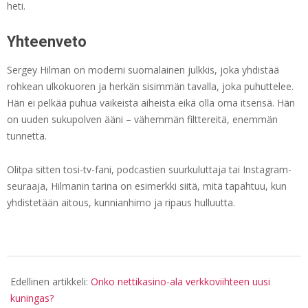
heti.
Yhteenveto
Sergey Hilman on moderni suomalainen julkkis, joka yhdistää
rohkean ulkokuoren ja herkän sisimmän tavalla, joka puhuttelee.
Hän ei pelkää puhua vaikeista aiheista eikä olla oma itsensä. Hän
on uuden sukupolven ääni – vähemmän filttereitä, enemmän
tunnetta.
Olitpa sitten tosi-tv-fani, podcastien suurkuluttaja tai Instagram-
seuraaja, Hilmanin tarina on esimerkki siitä, mitä tapahtuu, kun
yhdistetään aitous, kunnianhimo ja ripaus hulluutta.
2025-
07-
Edellinen artikkeli:
Onko nettikasino-ala verkkoviihteen uusi
03
kuningas?