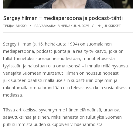
Sergey hilman – mediapersoona ja podcast-tähti
TEKIJÄ:
MIKKO
PÄIVÄMÄÄRÄ:
3 HEINÄKUUN, 2025
IN:
JULKKIKSET
Sergey Hilman (s. 16. heinäkuuta 1994) on suomalainen
mediapersoona, podcast-juontaja ja reality-tv-kasvo, joka on
tullut tunnetuksi suorapuheisuudestaan, muotitietoisesta
tyylistään ja halustaan olla oma itsensä – hinnalla millä hyvänsä.
Venäjältä Suomeen muuttanut Hilman on noussut nopeasti
julkisuuteen osallistumalla useisiin suosittuihin ohjelmiin ja
rakentamalla omaa brändiään niin televisiossa kuin sosiaalisessa
mediassa.
Tässä artikkelissa syvennymme hänen elämäänsä, uraansa,
saavutuksiinsa ja siihen, miksi hänestä on tullut yksi Suomen
puhutuimmista uuden sukupolven viihdehahmoista.