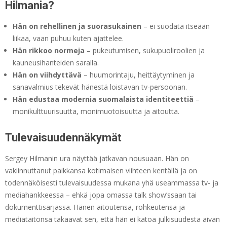
Hilmania?
Hän on rehellinen ja suorasukainen
– ei suodata itseään
liikaa, vaan puhuu kuten ajattelee.
Hän rikkoo normeja
– pukeutumisen, sukupuoliroolien ja
kauneusihanteiden saralla.
Hän on viihdyttävä
– huumorintaju, heittäytyminen ja
sanavalmius tekevät hänestä loistavan tv-persoonan.
Hän edustaa modernia suomalaista identiteettiä
–
monikulttuurisuutta, monimuotoisuutta ja aitoutta.
Tulevaisuudennäkymät
Sergey Hilmanin ura näyttää jatkavan nousuaan. Hän on
vakiinnuttanut paikkansa kotimaisen viihteen kentällä ja on
todennäköisesti tulevaisuudessa mukana yhä useammassa tv- ja
mediahankkeessa – ehkä jopa omassa talk show’ssaan tai
dokumenttisarjassa. Hänen aitoutensa, rohkeutensa ja
mediataitonsa takaavat sen, että hän ei katoa julkisuudesta aivan