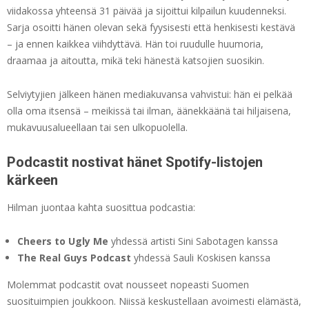
viidakossa yhteensä 31 päivää ja sijoittui kilpailun kuudenneksi.
Sarja osoitti hänen olevan sekä fyysisesti että henkisesti kestävä
– ja ennen kaikkea viihdyttävä. Hän toi ruudulle huumoria,
draamaa ja aitoutta, mikä teki hänestä katsojien suosikin.
Selviytyjien jälkeen hänen mediakuvansa vahvistui: hän ei pelkää
olla oma itsensä – meikissä tai ilman, äänekkäänä tai hiljaisena,
mukavuusalueellaan tai sen ulkopuolella.
Podcastit nostivat hänet Spotify-listojen
kärkeen
Hilman juontaa kahta suosittua podcastia:
Cheers to Ugly Me
yhdessä artisti Sini Sabotagen kanssa
The Real Guys Podcast
yhdessä Sauli Koskisen kanssa
Molemmat podcastit ovat nousseet nopeasti Suomen
suosituimpien joukkoon. Niissä keskustellaan avoimesti elämästä,