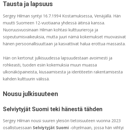
Tausta ja lapsuus
Sergey Hilman syntyi 16.7.1994 Kostamuksessa, Venäjällä. Hän
muutti Suomeen 12-vuotiaana yhdessä äitinsä kanssa.
Nuoruusvuosinaan Hilman kohtasi kulttuurieroja ja
sopeutumisvaikeuksia, mutta juuri nämä kokemukset muovasivat
hänen persoonallisuuttaan ja kasvattivat halua erottua massasta.
Hän on kertonut julkisuudessa lapsuudestaan avoimesti ja
rohkeasti, tuoden esiin kokemuksia muun muassa
ulkonäköpaineista, kiusaamisesta ja identiteetin rakentamisesta
kahden kulttuurin välissä.
Nousu julkisuuteen
Selviytyjät Suomi teki hänestä tähden
Sergey Hilman nousi suuren yleisön tietoisuuteen vuonna 2023
osallistuessaan
Selviytyjät Suomi
-ohjelmaan, jossa hän viihtyi