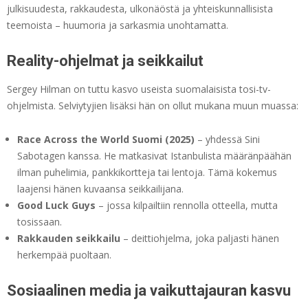
julkisuudesta, rakkaudesta, ulkonäöstä ja yhteiskunnallisista
teemoista – huumoria ja sarkasmia unohtamatta.
Reality-ohjelmat ja seikkailut
Sergey Hilman on tuttu kasvo useista suomalaisista tosi-tv-
ohjelmista. Selviytyjien lisäksi hän on ollut mukana muun muassa:
Race Across the World Suomi (2025)
– yhdessä Sini
Sabotagen kanssa. He matkasivat Istanbulista määränpäähän
ilman puhelimia, pankkikortteja tai lentoja. Tämä kokemus
laajensi hänen kuvaansa seikkailijana.
Good Luck Guys
– jossa kilpailtiin rennolla otteella, mutta
tosissaan.
Rakkauden seikkailu
– deittiohjelma, joka paljasti hänen
herkempää puoltaan.
Sosiaalinen media ja vaikuttajauran kasvu