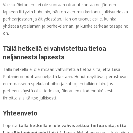
Vaikka Rintaniemi ei ole suoraan ottanut kantaa neljänteen
lapseen liittyviin huhuihin, hän on aiemmin kertonut julkisuudessa
perhearjestaan ja äitiydestään. Hän on tuonut esille, kuinka
yhdistää työelämän ja perhe-elämän, ja kuinka tärkeää tasapaino
on.
Tällä hetkellä ei vahvistettua tietoa
neljännestä lapsesta
Tällä hetkellä ei ole mitään vahvistettua tietoa siitä, että Liisa
Rintaniemi odottaisi neljättä lastaan. Huhut näyttävät perustuvan
enimmäkseen spekulaatioihin ja katsojien tulkintoihin. Jos
perheenlisäystä olisi tiedossa, Rintaniemi todennäköisesti
ilmoittaisi siitä itse julkisesti.
Yhteenveto
Lopulta
tällä hetkellä ei ole vahvistettua tietoa siitä, että
Liisa Rintaniemi odottaisi 4. lasta
. Huhut perustuvat katsojien