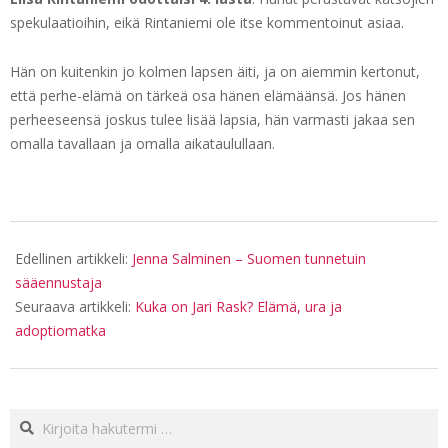
spekulaatioihin, eikä Rintaniemi ole itse kommentoinut asiaa.
Hän on kuitenkin jo kolmen lapsen äiti, ja on aiemmin kertonut,
että perhe-elämä on tärkeä osa hänen elämäänsä. Jos hänen
perheeseensä joskus tulee lisää lapsia, hän varmasti jakaa sen
omalla tavallaan ja omalla aikataulullaan.
2025-
03-
Edellinen artikkeli:
Jenna Salminen – Suomen tunnetuin
20
sääennustaja
Seuraava artikkeli:
Kuka on Jari Rask? Elämä, ura ja
adoptiomatka
Haku: