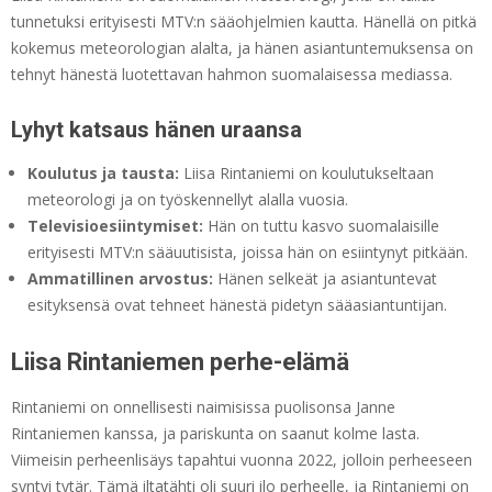
tunnetuksi erityisesti MTV:n sääohjelmien kautta. Hänellä on pitkä
kokemus meteorologian alalta, ja hänen asiantuntemuksensa on
tehnyt hänestä luotettavan hahmon suomalaisessa mediassa.
Lyhyt katsaus hänen uraansa
Koulutus ja tausta:
Liisa Rintaniemi on koulutukseltaan
meteorologi ja on työskennellyt alalla vuosia.
Televisioesiintymiset:
Hän on tuttu kasvo suomalaisille
erityisesti MTV:n sääuutisista, joissa hän on esiintynyt pitkään.
Ammatillinen arvostus:
Hänen selkeät ja asiantuntevat
esityksensä ovat tehneet hänestä pidetyn sääasiantuntijan.
Liisa Rintaniemen perhe-elämä
Rintaniemi on onnellisesti naimisissa puolisonsa Janne
Rintaniemen kanssa, ja pariskunta on saanut kolme lasta.
Viimeisin perheenlisäys tapahtui vuonna 2022, jolloin perheeseen
syntyi tytär. Tämä iltatähti oli suuri ilo perheelle, ja Rintaniemi on