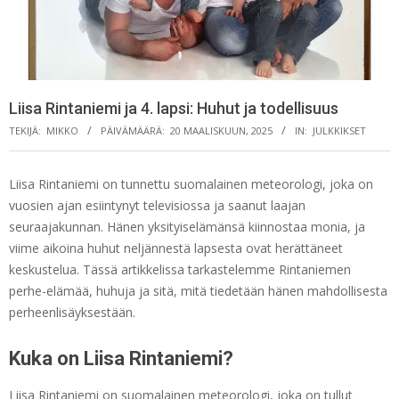
Liisa Rintaniemi ja 4. lapsi: Huhut ja todellisuus
TEKIJÄ:
MIKKO
PÄIVÄMÄÄRÄ:
20 MAALISKUUN, 2025
IN:
JULKKIKSET
Liisa Rintaniemi on tunnettu suomalainen meteorologi, joka on
vuosien ajan esiintynyt televisiossa ja saanut laajan
seuraajakunnan. Hänen yksityiselämänsä kiinnostaa monia, ja
viime aikoina huhut neljännestä lapsesta ovat herättäneet
keskustelua. Tässä artikkelissa tarkastelemme Rintaniemen
perhe-elämää, huhuja ja sitä, mitä tiedetään hänen mahdollisesta
perheenlisäyksestään.
Kuka on Liisa Rintaniemi?
Liisa Rintaniemi on suomalainen meteorologi, joka on tullut