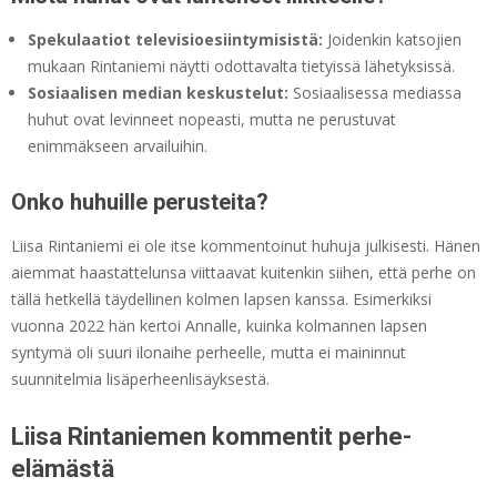
Spekulaatiot televisioesiintymisistä:
Joidenkin katsojien
mukaan Rintaniemi näytti odottavalta tietyissä lähetyksissä.
Sosiaalisen median keskustelut:
Sosiaalisessa mediassa
huhut ovat levinneet nopeasti, mutta ne perustuvat
enimmäkseen arvailuihin.
Onko huhuille perusteita?
Liisa Rintaniemi ei ole itse kommentoinut huhuja julkisesti. Hänen
aiemmat haastattelunsa viittaavat kuitenkin siihen, että perhe on
tällä hetkellä täydellinen kolmen lapsen kanssa. Esimerkiksi
vuonna 2022 hän kertoi Annalle, kuinka kolmannen lapsen
syntymä oli suuri ilonaihe perheelle, mutta ei maininnut
suunnitelmia lisäperheenlisäyksestä.
Liisa Rintaniemen kommentit perhe-
elämästä