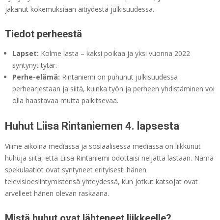
jakanut kokemuksiaan äitiydestä julkisuudessa.
Tiedot perheestä
Lapset:
Kolme lasta – kaksi poikaa ja yksi vuonna 2022
syntynyt tytär.
Perhe-elämä:
Rintaniemi on puhunut julkisuudessa
perhearjestaan ja siitä, kuinka työn ja perheen yhdistäminen voi
olla haastavaa mutta palkitsevaa.
Huhut Liisa Rintaniemen 4. lapsesta
Viime aikoina mediassa ja sosiaalisessa mediassa on liikkunut
huhuja siitä, että Liisa Rintaniemi odottaisi neljättä lastaan. Nämä
spekulaatiot ovat syntyneet erityisesti hänen
televisioesiintymistensä yhteydessä, kun jotkut katsojat ovat
arvelleet hänen olevan raskaana.
Mistä huhut ovat lähteneet liikkeelle?