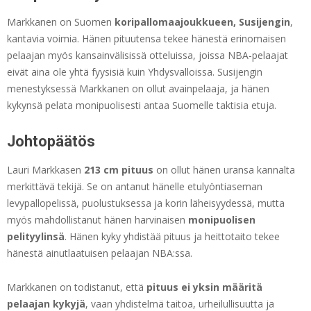
Markkanen on Suomen
koripallomaajoukkueen, Susijengin
,
kantavia voimia. Hänen pituutensa tekee hänestä erinomaisen
pelaajan myös kansainvälisissä otteluissa, joissa NBA-pelaajat
eivät aina ole yhtä fyysisiä kuin Yhdysvalloissa. Susijengin
menestyksessä Markkanen on ollut avainpelaaja, ja hänen
kykynsä pelata monipuolisesti antaa Suomelle taktisia etuja.
Johtopäätös
Lauri Markkasen
213 cm pituus
on ollut hänen uransa kannalta
merkittävä tekijä. Se on antanut hänelle etulyöntiaseman
levypallopelissä, puolustuksessa ja korin läheisyydessä, mutta
myös mahdollistanut hänen harvinaisen
monipuolisen
pelityylinsä
. Hänen kyky yhdistää pituus ja heittotaito tekee
hänestä ainutlaatuisen pelaajan NBA:ssa.
Markkanen on todistanut, että
pituus ei yksin määritä
pelaajan kykyjä
, vaan yhdistelmä taitoa, urheilullisuutta ja