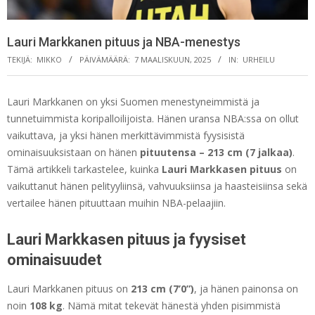
Lauri Markkanen pituus ja NBA-menestys
TEKIJÄ:
MIKKO
PÄIVÄMÄÄRÄ:
7 MAALISKUUN, 2025
IN:
URHEILU
Lauri Markkanen on yksi Suomen menestyneimmistä ja
tunnetuimmista koripalloilijoista. Hänen uransa NBA:ssa on ollut
vaikuttava, ja yksi hänen merkittävimmistä fyysisistä
ominaisuuksistaan on hänen
pituutensa – 213 cm (7 jalkaa)
.
Tämä artikkeli tarkastelee, kuinka
Lauri Markkasen pituus
on
vaikuttanut hänen pelityyliinsä, vahvuuksiinsa ja haasteisiinsa sekä
vertailee hänen pituuttaan muihin NBA-pelaajiin.
Lauri Markkasen pituus ja fyysiset
ominaisuudet
Lauri Markkanen pituus on
213 cm (7’0”)
, ja hänen painonsa on
noin
108 kg
. Nämä mitat tekevät hänestä yhden pisimmistä