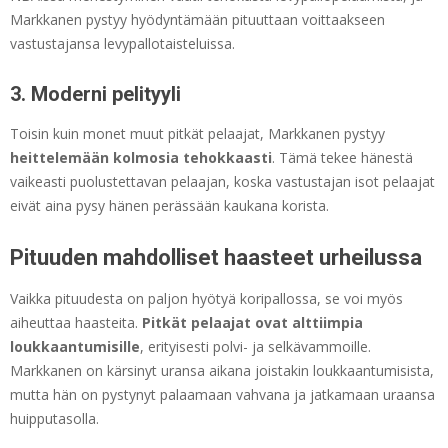
Markkanen pystyy hyödyntämään pituuttaan voittaakseen
vastustajansa levypallotaisteluissa.
3. Moderni pelityyli
Toisin kuin monet muut pitkät pelaajat, Markkanen pystyy
heittelemään kolmosia tehokkaasti
. Tämä tekee hänestä
vaikeasti puolustettavan pelaajan, koska vastustajan isot pelaajat
eivät aina pysy hänen perässään kaukana korista.
Pituuden mahdolliset haasteet urheilussa
Vaikka pituudesta on paljon hyötyä koripallossa, se voi myös
aiheuttaa haasteita.
Pitkät pelaajat ovat alttiimpia
loukkaantumisille
, erityisesti polvi- ja selkävammoille.
Markkanen on kärsinyt uransa aikana joistakin loukkaantumisista,
mutta hän on pystynyt palaamaan vahvana ja jatkamaan uraansa
huipputasolla.