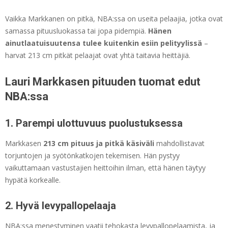
Vaikka Markkanen on pitkä, NBA:ssa on useita pelaajia, jotka ovat
samassa pituusluokassa tai jopa pidempiä.
Hänen
ainutlaatuisuutensa tulee kuitenkin esiin pelityylissä
–
harvat 213 cm pitkät pelaajat ovat yhtä taitavia heittäjiä.
Lauri Markkasen pituuden tuomat edut
NBA:ssa
1. Parempi ulottuvuus puolustuksessa
Markkasen
213 cm pituus ja pitkä käsiväli
mahdollistavat
torjuntojen ja syötönkatkojen tekemisen. Hän pystyy
vaikuttamaan vastustajien heittoihin ilman, että hänen täytyy
hypätä korkealle.
2. Hyvä levypallopelaaja
NBA:ssa menestyminen vaatii tehokasta levypallopelaamista, ja