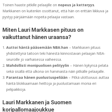
Toinen haaste pitkille pelaajille on
nopeus ja ketteryys
.
Markkanen on kuitenkin osoittanut, että hän on erittäin liikkuva ja
pystyy pärjäämään nopeita pelaajia vastaan.
Miten Lauri Markkasen pituus on
vaikuttanut hänen uraansa?
Auttoi häntä pääsemään NBA:han
– Markkasen pituus
yhdistettynä taitoon teki hänestä kiinnostavan pelaajan NBA-
seuroille jo varhaisessa vaiheessa.
Mahdollisti monipuolisen pelityylin
– Hänen kykynsä pelata
sekä sisällä että ulkona on harvinaista näin pitkälle pelaajalle.
Parantaa hänen puolustuspeliään
– Pitkä ulottuvuus auttaa
häntä blokkaamaan heittoja ja puolustamaan monia eri
pelipaikkoja.
Lauri Markkanen ja Suomen
koripallomaajoukkue