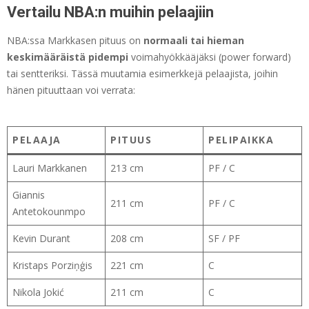
Vertailu NBA:n muihin pelaajiin
NBA:ssa Markkasen pituus on
normaali tai hieman
keskimääräistä pidempi
voimahyökkääjäksi (power forward)
tai sentteriksi. Tässä muutamia esimerkkejä pelaajista, joihin
hänen pituuttaan voi verrata:
PELAAJA
PITUUS
PELIPAIKKA
Lauri Markkanen
213 cm
PF / C
Giannis
211 cm
PF / C
Antetokounmpo
Kevin Durant
208 cm
SF / PF
Kristaps Porziņģis
221 cm
C
Nikola Jokić
211 cm
C