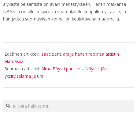
älykästä pelaamista on avain menestykseen. Hänen matkansa
NBA:ssa on ollut inspiroiva suomalaisille koripallon ystäville, ja
hän jatkaa suomalaisen koripallon keulakuvana maailmalla.
2025-
03-
Edellinen artikkeli:
Isaac Sene äiti ja hänen roolinsa artistin
07
elämässä
Seuraava artikkeli:
Alma Pöysti puoliso – Näyttelijän
yksityiselämä ja ura
Haku: