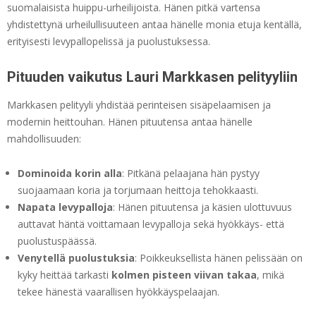
suomalaisista huippu-urheilijoista. Hänen pitkä vartensa
yhdistettynä urheilullisuuteen antaa hänelle monia etuja kentällä,
erityisesti levypallopelissä ja puolustuksessa.
Pituuden vaikutus Lauri Markkasen pelityyliin
Markkasen pelityyli yhdistää perinteisen sisäpelaamisen ja
modernin heittouhan. Hänen pituutensa antaa hänelle
mahdollisuuden:
Dominoida korin alla
: Pitkänä pelaajana hän pystyy
suojaamaan koria ja torjumaan heittoja tehokkaasti.
Napata levypalloja
: Hänen pituutensa ja käsien ulottuvuus
auttavat häntä voittamaan levypalloja sekä hyökkäys- että
puolustuspäässä.
Venytellä puolustuksia
: Poikkeuksellista hänen pelissään on
kyky heittää tarkasti
kolmen pisteen viivan takaa
, mikä
tekee hänestä vaarallisen hyökkäyspelaajan.