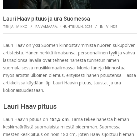
Lauri Haav pituus ja ura Suomessa
TEKIJÄ:
MIKKO
PÄIVÄMÄÄRÄ:
4 HUHTIKUUN, 2026
IN:
VIIHDE
Lauri Haav on yksi Suomen kiinnostavimmista nuoren sukupolven
artisteista. Hänen herkkä ilmaisunsa, persoonallinen tyyli ja vahva
läsnäolonsa lavalla ovat tehneet hänestä tunnetun nimen
suomalaisessa musiikkimaailmassa. Monia faneja kiinnostaa
myös artistin ulkoinen olemus, erityisesti hänen pituutensa. Tässä
artikkelissa käydään läpi Lauri Haavin pituus, taustat ja ura
kokonaisuudessaan.
Lauri Haav pituus
Lauri Haavin pituus on
181,5 cm
. Tämä tekee hänestä hieman
keskimääräistä suomalaista miestä pidemmän. Suomessa
miesten keskipituus on noin 180 cm, joten Haav sijoittuu hieman