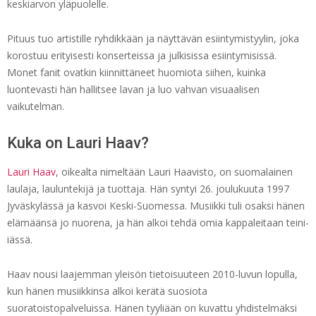
keskiarvon yläpuolelle.
Pituus tuo artistille ryhdikkään ja näyttävän esiintymistyylin, joka
korostuu erityisesti konserteissa ja julkisissa esiintymisissä.
Monet fanit ovatkin kiinnittäneet huomiota siihen, kuinka
luontevasti hän hallitsee lavan ja luo vahvan visuaalisen
vaikutelman.
Kuka on Lauri Haav?
Lauri Haav
, oikealta nimeltään Lauri Haavisto, on suomalainen
laulaja, lauluntekijä ja tuottaja. Hän syntyi 26. joulukuuta 1997
Jyväskylässä ja kasvoi Keski-Suomessa. Musiikki tuli osaksi hänen
elämäänsä jo nuorena, ja hän alkoi tehdä omia kappaleitaan teini-
iässä.
Haav nousi laajemman yleisön tietoisuuteen 2010-luvun lopulla,
kun hänen musiikkinsa alkoi kerätä suosiota
suoratoistopalveluissa. Hänen tyyliään on kuvattu yhdistelmäksi