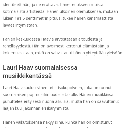
identiteettiään, ja ne erottavat hänet edukseen muista
kotimaisista artisteista. Hänen ulkoinen olemuksensa, mukaan
lukien 181,5 senttimetrin pituus, tukee hänen karismaattista
lavaesiintymistään.
Fanien keskuudessa Haavia arvostetaan aitoudesta ja
rehellisyydestä. Hän on avoimesti kertonut elämästään ja
kokemuksistaan, mikä on vahvistanut hänen yhteyttään yleisöön.
Lauri Haav suomalaisessa
musiikkikentässä
Lauri Haav kuuluu siihen artistisukupolveen, joka on tuonut
suomalaisen popmusiikin uudelle tasolle. Hänen musiikkinsa
puhuttelee erityisesti nuoria aikuisia, mutta hän on saavuttanut
laajan kuulijakunnan eri ikäryhmistä.
Hänen vaikutuksensa näkyy siinä, kuinka hän on onnistunut