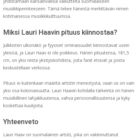
yhdistämään kansainvälisiä vaikutteita suomalaiseen
musiikkiperinteeseen. Tämä tekee hänestä merkittävän nimen
kotimaisessa musiikkikulttuurissa.
Miksi Lauri Haavin pituus kiinnostaa?
Julkkisten ulkonäkö ja fyysiset ominaisuudet kiinnostavat usein
yleisöä, ja Lauri Haav ei ole poikkeus. Hänen pituutensa, 181,5
cm, on yksi niistä yksityiskohdista, joita fanit etsivät ja joista
keskustellaan verkossa.
Pituus ei kuitenkaan määritä artistin menestystä, vaan se on vain
yksi osa kokonaisuutta. Lauri Haavin kohdalla tärkeintä on hänen
musiikillinen lahjakkuutensa, vahva persoonallisuutensa ja kyky
koskettaa kuulijoita.
Yhteenveto
Lauri Haav on suomalainen artisti, joka on vakiinnuttanut