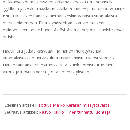
paikkansa kotimaisessa musiikkimaailmassa omaperäisellä
tyylillään ja koskettavalla musiikillaan. Hänen pituutensa on
181,5
cm
, mikä tekee hänestä hieman keskimääräistä suomalaista
miestä pidemmän. Pituus yhdistettynä karismaattiseen
esiintymiseen tekee hänestä näyttävän ja helposti tunnistettavan
artistin.
Haavin ura jatkaa kasvuaan, ja hänen merkityksensä
suomalaisessa musiikkikulttuurissa vahvistuu vuosi vuodelta.
Hänen tarinansa on esimerkki siitä, kuinka omistautuminen,
aitous ja luovuus voivat johtaa menestykseen.
2026-
04-
Edellinen artikkeli:
Totuus Marko Keräsen miesystävästä
04
Seuraava artikkeli:
Paavo Häikiö – Ylen tunnettu juontaja