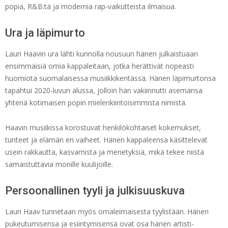
popia, R&B:tä ja modernia rap-vaikutteista ilmaisua.
Ura ja läpimurto
Lauri Haavin ura lähti kunnolla nousuun hänen julkaistuaan
ensimmäisiä omia kappaleitaan, jotka herättivät nopeasti
huomiota suomalaisessa musiikkikentässä. Hänen läpimurtonsa
tapahtui 2020-luvun alussa, jolloin hän vakiinnutti asemansa
yhtenä kotimaisen popin mielenkiintoisimmista nimistä.
Haavin musiikissa korostuvat henkilökohtaiset kokemukset,
tunteet ja elämän eri vaiheet. Hänen kappaleensa käsittelevät
usein rakkautta, kasvamista ja menetyksiä, mikä tekee niistä
samaistuttavia monille kuulijoille.
Persoonallinen tyyli ja julkisuuskuva
Lauri Haav tunnetaan myös omaleimaisesta tyylistään. Hänen
pukeutumisensa ja esiintymisensä ovat osa hänen artisti-