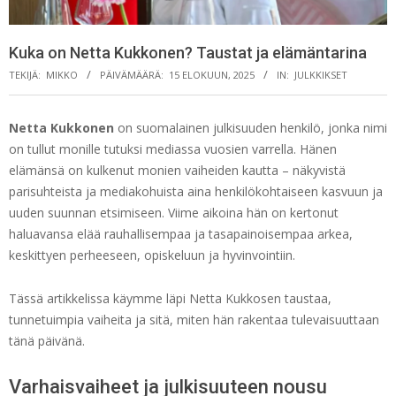
Kuka on Netta Kukkonen? Taustat ja elämäntarina
TEKIJÄ:
MIKKO
PÄIVÄMÄÄRÄ:
15 ELOKUUN, 2025
IN:
JULKKIKSET
Netta Kukkonen
on suomalainen julkisuuden henkilö, jonka nimi
on tullut monille tutuksi mediassa vuosien varrella. Hänen
elämänsä on kulkenut monien vaiheiden kautta – näkyvistä
parisuhteista ja mediakohuista aina henkilökohtaiseen kasvuun ja
uuden suunnan etsimiseen. Viime aikoina hän on kertonut
haluavansa elää rauhallisempaa ja tasapainoisempaa arkea,
keskittyen perheeseen, opiskeluun ja hyvinvointiin.
Tässä artikkelissa käymme läpi Netta Kukkosen taustaa,
tunnetuimpia vaiheita ja sitä, miten hän rakentaa tulevaisuuttaan
tänä päivänä.
Varhaisvaiheet ja julkisuuteen nousu