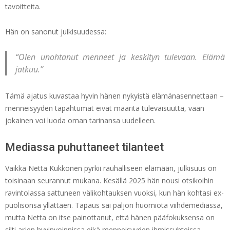
tavoitteita.
Hän on sanonut julkisuudessa:
“Olen unohtanut menneet ja keskityn tulevaan. Elämä
jatkuu.”
Tämä ajatus kuvastaa hyvin hänen nykyistä elämänasennettaan –
menneisyyden tapahtumat eivät määritä tulevaisuutta, vaan
jokainen voi luoda oman tarinansa uudelleen.
Mediassa puhuttaneet tilanteet
Vaikka Netta Kukkonen pyrkii rauhalliseen elämään, julkisuus on
toisinaan seurannut mukana. Kesällä 2025 hän nousi otsikoihin
ravintolassa sattuneen välikohtauksen vuoksi, kun hän kohtasi ex-
puolisonsa yllättäen. Tapaus sai paljon huomiota viihdemediassa,
mutta Netta on itse painottanut, että hänen pääfokuksensa on
silti arjen hyvinvoinnissa eikä menneisyyden ihmissuhteissa.