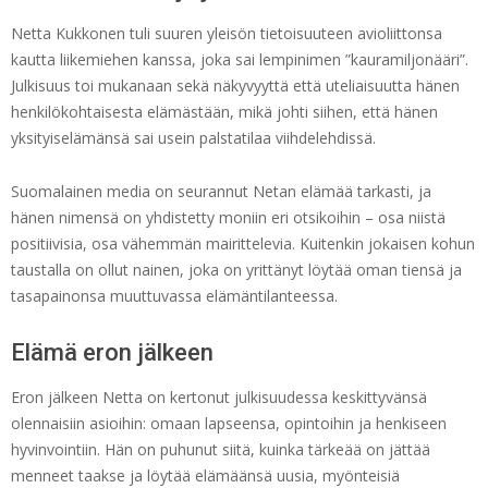
Netta Kukkonen tuli suuren yleisön tietoisuuteen avioliittonsa
kautta liikemiehen kanssa, joka sai lempinimen ”kauramiljonääri”.
Julkisuus toi mukanaan sekä näkyvyyttä että uteliaisuutta hänen
henkilökohtaisesta elämästään, mikä johti siihen, että hänen
yksityiselämänsä sai usein palstatilaa viihdelehdissä.
Suomalainen media on seurannut Netan elämää tarkasti, ja
hänen nimensä on yhdistetty moniin eri otsikoihin – osa niistä
positiivisia, osa vähemmän mairittelevia. Kuitenkin jokaisen kohun
taustalla on ollut nainen, joka on yrittänyt löytää oman tiensä ja
tasapainonsa muuttuvassa elämäntilanteessa.
Elämä eron jälkeen
Eron jälkeen Netta on kertonut julkisuudessa keskittyvänsä
olennaisiin asioihin: omaan lapseensa, opintoihin ja henkiseen
hyvinvointiin. Hän on puhunut siitä, kuinka tärkeää on jättää
menneet taakse ja löytää elämäänsä uusia, myönteisiä