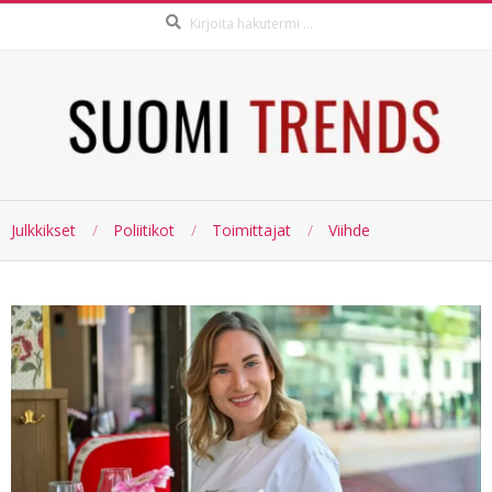
Haku:
Skip
to
content
SUOMI
Julkkikset
Poliitikot
Toimittajat
Viihde
TRENDS