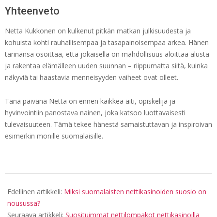
Yhteenveto
Netta Kukkonen on kulkenut pitkän matkan julkisuudesta ja
kohuista kohti rauhallisempaa ja tasapainoisempaa arkea. Hänen
tarinansa osoittaa, että jokaisella on mahdollisuus aloittaa alusta
ja rakentaa elämälleen uuden suunnan – riippumatta siitä, kuinka
näkyviä tai haastavia menneisyyden vaiheet ovat olleet.
Tänä päivänä Netta on ennen kaikkea äiti, opiskelija ja
hyvinvointiin panostava nainen, joka katsoo luottavaisesti
tulevaisuuteen. Tämä tekee hänestä samaistuttavan ja inspiroivan
esimerkin monille suomalaisille.
2025-
08-
Edellinen artikkeli:
Miksi suomalaisten nettikasinoiden suosio on
15
nousussa?
Seuraava artikkeli:
Suosituimmat nettilompakot nettikasinoilla