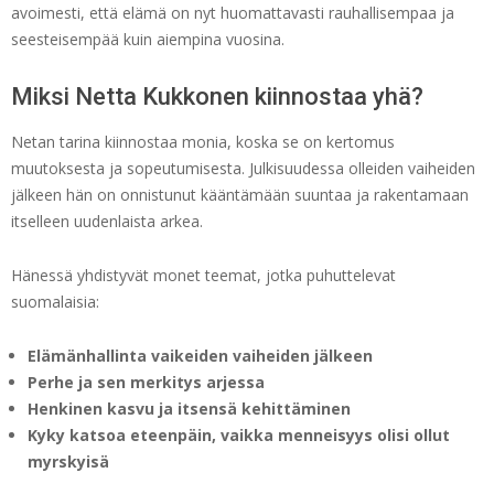
avoimesti, että elämä on nyt huomattavasti rauhallisempaa ja
seesteisempää kuin aiempina vuosina.
Miksi Netta Kukkonen kiinnostaa yhä?
Netan tarina kiinnostaa monia, koska se on kertomus
muutoksesta ja sopeutumisesta. Julkisuudessa olleiden vaiheiden
jälkeen hän on onnistunut kääntämään suuntaa ja rakentamaan
itselleen uudenlaista arkea.
Hänessä yhdistyvät monet teemat, jotka puhuttelevat
suomalaisia:
Elämänhallinta vaikeiden vaiheiden jälkeen
Perhe ja sen merkitys arjessa
Henkinen kasvu ja itsensä kehittäminen
Kyky katsoa eteenpäin, vaikka menneisyys olisi ollut
myrskyisä