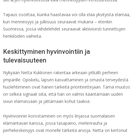
Tapaus osoittaa, kuinka haastavaa voi olla elää yksityistä elämää,
kun menneisyys ja julkisuus seuraavat mukana – etenkin
Suomessa, jossa viihdelehdet seuraavat aktiivisesti tunnettujen
henkilöiden vaiheita.
Keskittyminen hyvinvointiin ja
tulevaisuuteen
Nykyään Netta Kukkonen rakentaa arkeaan pitkälti perheen
ympärille. Opiskelu, lapsen kasvattaminen ja omasta terveydestä
huolehtiminen ovat hänen tärkeitä prioriteettejaan. Tämä muutos
on selkeä signaali siitä, että hän on valmis kääntämään uuden
sivun elämässään ja jättämään kohut taakse.
Hyvinvoinnin korostaminen on myös linjassa suomalaisen
elämäntavan kanssa, jossa tasapaino, mielenrauha ja
perhekeskeisyys ovat monelle tärkeitä arvoja. Netta on kertonut