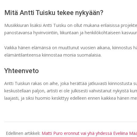
Mitä Antti Tuisku tekee nykyään?
Musiikkiuran lisäksi Antti Tuisku on ollut mukana erilaisissa projek
panostavansa hyvinvointiin, liikuntaan ja henkilökohtaiseen kasvuun
Vaikka hänen elämänsä on muuttunut vuosien aikana, kiinnostus hän
elämäntilanteensa kiinnostaa monia suomalaisia.
Yhteenveto
Antti Tuiskun rakas on aihe, joka herättää jatkuvasti kiinnostust
keskustellaan paljon, artisti ei ole julkisesti vahvistanut nykyistä
laajasti, ja siksi huomio keskittyy edelleen ennen kaikkea hänen
2026-
06-
Edellinen artikkeli:
Matti Puro eronnut vai yhä yhdessä Eveliina Mä