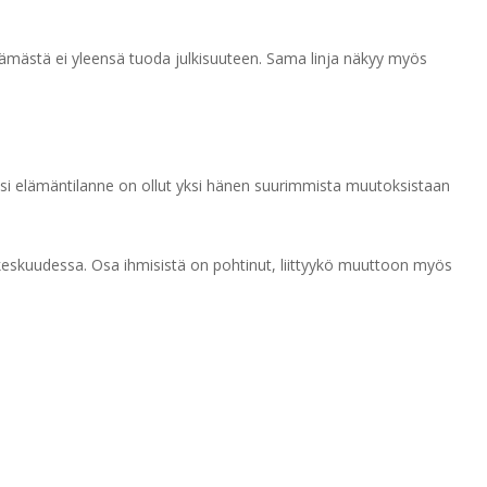
lämästä ei yleensä tuoda julkisuuteen. Sama linja näkyy myös
usi elämäntilanne on ollut yksi hänen suurimmista muutoksistaan
keskuudessa. Osa ihmisistä on pohtinut, liittyykö muuttoon myös