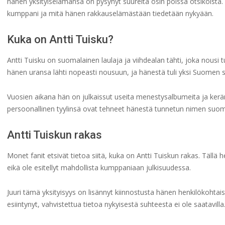
hänen yksityiselämänsä on pysynyt suurelta osin poissa otsikoista.
kumppani ja mitä hänen rakkauselämästään tiedetään nykyään.
Kuka on Antti Tuisku?
Antti Tuisku on suomalainen laulaja ja viihdealan tähti, joka nousi t
hänen uransa lähti nopeasti nousuun, ja hänestä tuli yksi Suomen s
Vuosien aikana hän on julkaissut useita menestysalbumeita ja kerä
persoonallinen tyylinsä ovat tehneet hänestä tunnetun nimen suo
Antti Tuiskun rakas
Monet fanit etsivät tietoa siitä, kuka on Antti Tuiskun rakas. Tällä h
eikä ole esitellyt mahdollista kumppaniaan julkisuudessa.
Juuri tämä yksityisyys on lisännyt kiinnostusta hänen henkilökohtai
esiintynyt, vahvistettua tietoa nykyisestä suhteesta ei ole saatavilla