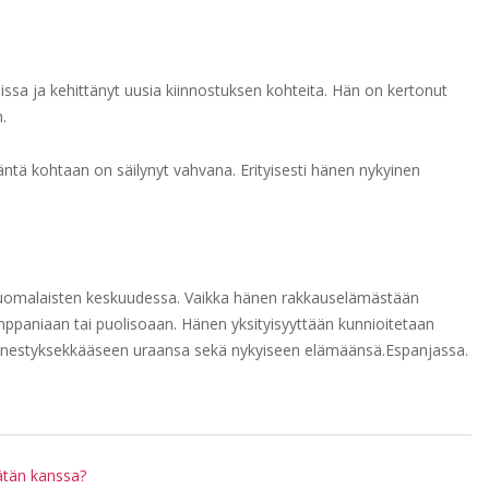
teissa ja kehittänyt uusia kiinnostuksen kohteita. Hän on kertonut
.
tä kohtaan on säilynyt vahvana. Erityisesti hänen nykyinen
a suomalaisten keskuudessa. Vaikka hänen rakkauselämästään
 kumppaniaan tai puolisoaan. Hänen yksityisyyttään kunnioitetaan
 menestyksekkääseen uraansa sekä nykyiseen elämäänsä.Espanjassa.
ätän kanssa?