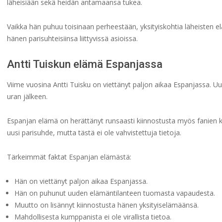
läheisiään sekä heidän antamaansa tukea.
Vaikka hän puhuu toisinaan perheestään, yksityiskohtia läheisten e
hänen parisuhteisiinsa liittyvissä asioissa.
Antti Tuiskun elämä Espanjassa
Viime vuosina Antti Tuisku on viettänyt paljon aikaa Espanjassa. U
uran jälkeen.
Espanjan elämä on herättänyt runsaasti kiinnostusta myös fanien 
uusi parisuhde, mutta tästä ei ole vahvistettuja tietoja.
Tärkeimmät faktat Espanjan elämästä:
Hän on viettänyt paljon aikaa Espanjassa.
Hän on puhunut uuden elämäntilanteen tuomasta vapaudesta.
Muutto on lisännyt kiinnostusta hänen yksityiselämäänsä.
Mahdollisesta kumppanista ei ole virallista tietoa.