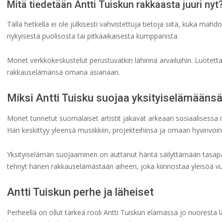
Mitä tiedetään Antti Tuiskun rakkaasta juuri nyt
Tällä hetkellä ei ole julkisesti vahvistettuja tietoja siitä, kuka mahdol
nykyisestä puolisosta tai pitkäaikaisesta kumppanista.
Monet verkkokeskustelut perustuvatkin lähinnä arvailuihin. Luotettav
rakkauselämänsä omana asianaan.
Miksi Antti Tuisku suojaa yksityiselämääns
Monet tunnetut suomalaiset artistit jakavat arkeaan sosiaalisessa m
Hän keskittyy yleensä musiikkiin, projekteihinsa ja omaan hyvinvoint
Yksityiselämän suojaaminen on auttanut häntä säilyttämään tasapai
tehnyt hänen rakkauselämästään aiheen, joka kiinnostaa yleisöä v
Antti Tuiskun perhe ja läheiset
Perheellä on ollut tärkeä rooli Antti Tuiskun elämässä jo nuoresta 