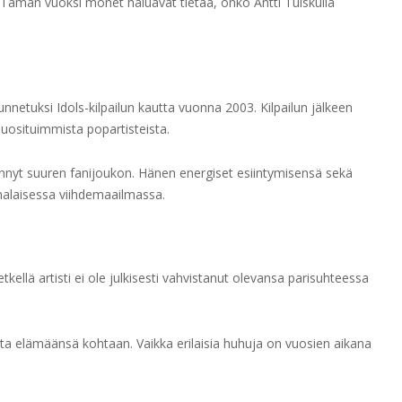
 Tämän vuoksi monet haluavat tietää, onko Antti Tuiskulla
unnetuksi Idols-kilpailun kautta vuonna 2003. Kilpailun jälkeen
uosituimmista popartisteista.
nnyt suuren fanijoukon. Hänen energiset esiintymisensä sekä
malaisessa viihdemaailmassa.
etkellä artisti ei ole julkisesti vahvistanut olevansa parisuhteessa
sta elämäänsä kohtaan. Vaikka erilaisia huhuja on vuosien aikana
.