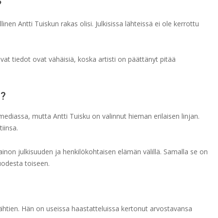
?
linen Antti Tuiskun rakas olisi. Julkisissa lähteissä ei ole kerrottu
at tiedot ovat vähäisiä, koska artisti on päättänyt pitää
ä?
ediassa, mutta Antti Tuisku on valinnut hieman erilaisen linjan.
iinsa.
non julkisuuden ja henkilökohtaisen elämän välillä. Samalla se on
uodesta toiseen.
lähtien. Hän on useissa haastatteluissa kertonut arvostavansa