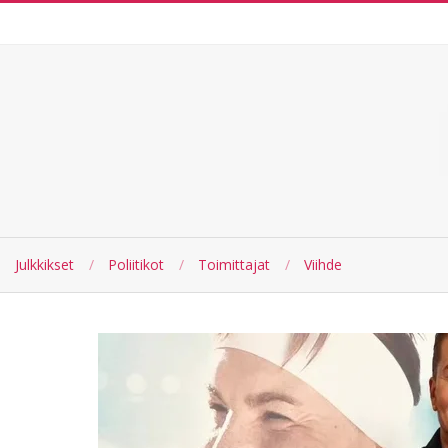
Skip
to
content
Julkkikset
Poliitikot
Toimittajat
Viihde