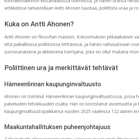
kunnallishallinnon kiistanalaisissa tilanteissa, ja hänen uransa herä
artikkelissa tarkastellaan Antti Ahosen taustaa, poliittista uraa ja
Kuka on Antti Ahonen?
Antti Ahonen on filosofian maisteri, Kokoomuksen pitkäaikainen vaiku
että paikallisissa poliittisissa tehtävissä, ja hänen vahvuuksiaan o
suorasanaisena ja aktiivisena toimijana, joka on ollut mukana m
Poliittinen ura ja merkittävät tehtävät
Hämeenlinnan kaupunginvaltuusto
Ahonen on toiminut Hämeenlinnan kaupunginvaltuustossa, jossa hän
palveluiden tehokkuuden osalta. Hän on korostanut avoimuutta ja k
kaupunginvaltuustopaikkansa vuoden 2025 vaaleissa 122 äänen erolla
Maakuntahallituksen puheenjohtajuus