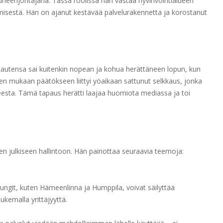
heenjohtajana. Tässä roolissa hän vastaa hyvinvointialueen
tämisestä. Hän on ajanut kestävää palvelurakennetta ja korostanut
autensa sai kuitenkin nopean ja kohua herättäneen lopun, kun
jen mukaan päätökseen liittyi yöaikaan sattunut selkkaus, jonka
eesta. Tämä tapaus herätti laajaa huomiota mediassa ja toi
een julkiseen hallintoon. Hän painottaa seuraavia teemoja:
ungit, kuten Hämeenlinna ja Humppila, voivat säilyttää
ukemalla yrittäjyyttä.