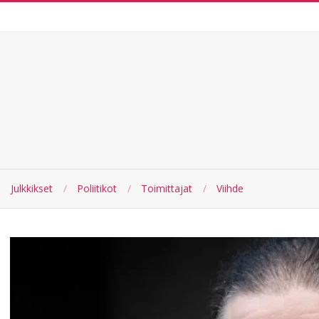
Skip
to
content
Julkkikset
Poliitikot
Toimittajat
Viihde