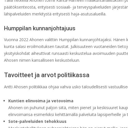
Tällä hetkellä Ahonen toimii Kanta-Hämeen maakuntahallituksen pu
päätöksenteosta, erityisesti sosiaali- ja terveyspalveluiden järjes
lähipalveluiden merkitystä erityisesti haja-asutusalueilla.
Humppilan kunnanjohtajuus
Vuonna 2022 Ahonen valittiin Humppilan kunnanjohtajaksi. Hänen k
kunta salasi eroilmoituksen taustat. Julkisuuteen vuotaneiden tieto
yksityiskohdat aiheuttivat runsaasti keskustelua avoimuuden puutt
Ahosen nimen kansalliseen keskusteluun.
Tavoitteet ja arvot politiikassa
Antti Ahosen politiikkaa ohjaa vahva usko taloudellisesti vastuullis
Kuntien elinvoima ja vetovoima
Ahonen on puhunut paljon siitä, miten pienet ja keskisuuret kaup
elinvoimansa esimerkiksi kehittämällä palveluita lapsiperheille ja t
Sote-palveluiden tehokkuus