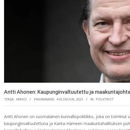
Antti Ahonen: Kaupunginvaltuutettu ja maakuntajohta
TEKIJÄ:
MIKKO
PÄIVÄMÄÄRÄ:
4 ELOKUUN, 2025
IN:
POLIITIKOT
Antti Ahonen on suomalainen kunnallispoliitikko, joka on toiminut u
kaupunginvaltuutettuna ja Kanta-Hämeen maakuntahallituksen puheen