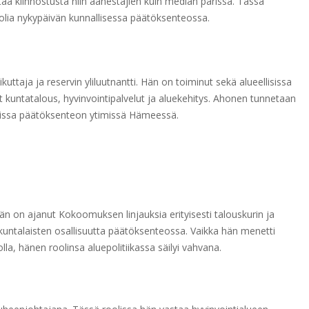
ttää kiinnostusta niin äänestäjien kuin median parissa. Tässä
 roolia nykypäivän kunnallisessa päätöksenteossa.
ttaja ja reservin yliluutnantti. Hän on toiminut sekä alueellisissa
vat kuntatalous, hyvinvointipalvelut ja aluekehitys. Ahonen tunnetaan
onissa päätöksenteon ytimissä Hämeessä.
 on ajanut Kokoomuksen linjauksia erityisesti talouskurin ja
untalaisten osallisuutta päätöksenteossa. Vaikka hän menetti
, hänen roolinsa aluepolitiikassa säilyi vahvana.