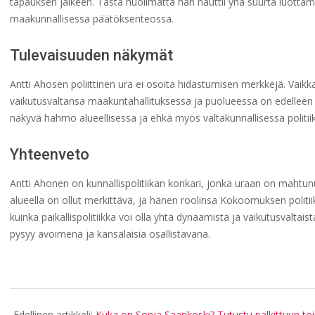
tapauksen jälkeen. Tästä huolimatta hän nauttii yhä suurta luottam
maakunnallisessa päätöksenteossa.
Tulevaisuuden näkymät
Antti Ahosen poliittinen ura ei osoita hidastumisen merkkejä. Vai
vaikutusvaltansa maakuntahallituksessa ja puolueessa on edelleen
näkyvä hahmo alueellisessa ja ehkä myös valtakunnallisessa politii
Yhteenveto
Antti Ahonen on kunnallispolitiikan konkari, jonka uraan on maht
alueella on ollut merkittävä, ja hänen roolinsa Kokoomuksen politi
kuinka paikallispolitiikka voi olla yhtä dynaamista ja vaikutusvalta
pysyy avoimena ja kansalaisia osallistavana.
2025-
08-
Edellinen artikkeli:
Kuka on Sonja Saarikoski? Tutustu palkittuun to