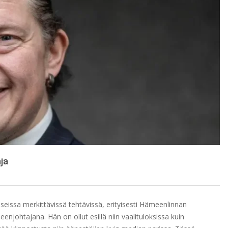
ja
seissa merkittävissä tehtävissä, erityisesti Hämeenlinnan
johtajana. Hän on ollut esillä niin vaalituloksissa kuin