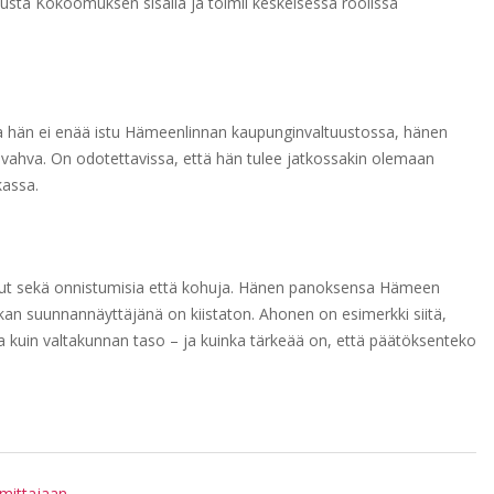
usta Kokoomuksen sisällä ja toimii keskeisessä roolissa
kka hän ei enää istu Hämeenlinnan kaupunginvaltuustossa, hänen
 vahva. On odotettavissa, että hän tulee jatkossakin olemaan
kassa.
unut sekä onnistumisia että kohuja. Hänen panoksensa Hämeen
ikan suunnannäyttäjänä on kiistaton. Ahonen on esimerkki siitä,
ista kuin valtakunnan taso – ja kuinka tärkeää on, että päätöksenteko
imittajaan