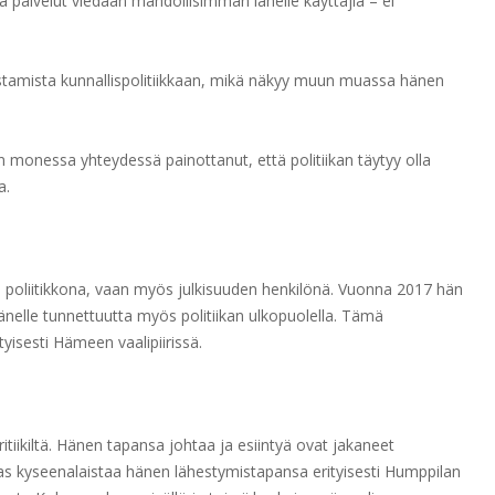
 palvelut viedään mahdollisimman lähelle käyttäjiä – ei
stamista kunnallispolitiikkaan, mikä näkyy muun muassa hänen
 monessa yhteydessä painottanut, että politiikan täytyy olla
a.
n poliitikkona, vaan myös julkisuuden henkilönä. Vuonna 2017 hän
hänelle tunnettuutta myös politiikan ulkopuolella. Tämä
isesti Hämeen vaalipiirissä.
ritiikiltä. Hänen tapansa johtaa ja esiintyä ovat jakaneet
aas kyseenalaistaa hänen lähestymistapansa erityisesti Humppilan