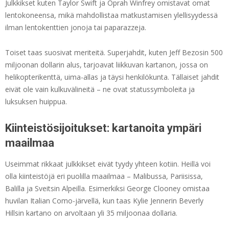
Julkkikset kuten Taylor Swift ja Oprah Winfrey omistavat omat
lentokoneensa, mikä mahdollistaa matkustamisen ylellisyydessä
ilman lentokenttien jonoja tai paparazzeja.
Toiset taas suosivat meriteitä. Superjahdit, kuten Jeff Bezosin 500
miljoonan dollarin alus, tarjoavat liikkuvan kartanon, jossa on
helikopterikenttä, uima-allas ja täysi henkilökunta. Tällaiset jahdit
eivät ole vain kulkuvälineitä – ne ovat statussymboleita ja
luksuksen huippua.
Kiinteistösijoitukset: kartanoita ympäri
maailmaa
Useimmat rikkaat julkkikset eivät tyydy yhteen kotiin. Heillä voi
olla kiinteistöjä eri puolilla maailmaa – Malibussa, Pariisissa,
Balilla ja Sveitsin Alpeilla. Esimerkiksi George Clooney omistaa
huvilan Italian Como-järvellä, kun taas Kylie Jennerin Beverly
Hillsin kartano on arvoltaan yli 35 miljoonaa dollaria.