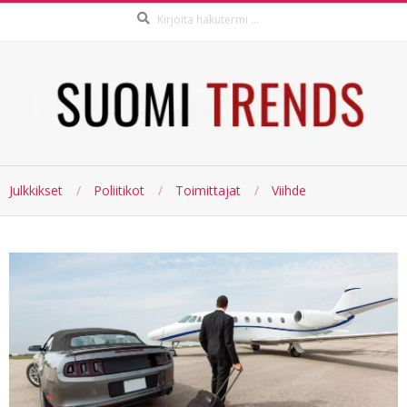
Haku:
Skip
to
content
SUOMI
Julkkikset
Poliitikot
Toimittajat
Viihde
TRENDS