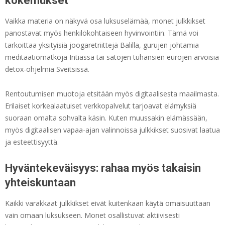
kokemukset
Vaikka materia on näkyvä osa luksuselämää, monet julkkikset
panostavat myös henkilökohtaiseen hyvinvointiin. Tämä voi
tarkoittaa yksityisiä joogaretriittejä Balilla, gurujen johtamia
meditaatiomatkoja Intiassa tai satojen tuhansien eurojen arvoisia
detox-ohjelmia Sveitsissä.
Rentoutumisen muotoja etsitään myös digitaalisesta maailmasta.
Erilaiset korkealaatuiset verkkopalvelut tarjoavat elämyksiä
suoraan omalta sohvalta käsin. Kuten muussakin elämässään,
myös digitaalisen vapaa-ajan valinnoissa julkkikset suosivat laatua
ja esteettisyyttä.
Hyväntekeväisyys: rahaa myös takaisin
yhteiskuntaan
Kaikki varakkaat julkkikset eivät kuitenkaan käytä omaisuuttaan
vain omaan luksukseen. Monet osallistuvat aktiivisesti