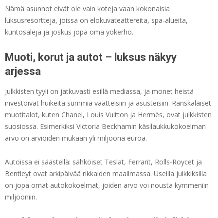
Nämä asunnot eivät ole vain koteja vaan kokonaisia
luksusresortteja, joissa on elokuvateattereita, spa-alueita,
kuntosaleja ja joskus jopa oma yökerho.
Muoti, korut ja autot – luksus näkyy
arjessa
Julkkisten tyyli on jatkuvasti esillä mediassa, ja monet heistä
investoivat huikeita summia vaatteisiin ja asusteisiin. Ranskalaiset
muotitalot, kuten Chanel, Louis Vuitton ja Hermès, ovat julkkisten
suosiossa. Esimerkiksi Victoria Beckhamin käsilaukkukokoelman
arvo on arvioiden mukaan yli miljoona euroa.
Autoissa ei säästellä: sähköiset Teslat, Ferrarit, Rolls-Roycet ja
Bentleyt ovat arkipäivää rikkaiden maailmassa. Useilla julkkiksilla
on jopa omat autokokoelmat, joiden arvo voi nousta kymmeniin
miljooniin.