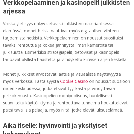
Verkkopelaaminen ja kasinopelit julkkisten
arjessa
Vaikka ylellisyys näkyy selkeästi julkkisten materiaalisessa
elämässä, monet heistä nauttivat myös digitaalisen viihteen
tarjoamista hetkistä. Verkkopelaaminen on noussut suosituksi
tavaksi rentoutua ja kokea jännitystä ilman kameroita tai
julkisuutta. Esimerkiksi strategiapelit, tietovisat ja kasinopelit
tarjoavat älyllistä haastetta ja viihdykettä kiireisen arjen keskellä.
Monet julkkikset arvostavat laatua ja visuaalista näyttävyyttä
myös verkossa. Tästä syystä
Cookie Casino
on noussut suosioon
niiden keskuudessa, jotka etsivät tyylikästä ja viihdyttävää
pelikokemusta. Kasinopelien monipuolisuus, huolellisesti
suunniteltu käyttöliittymä ja rentouttava tunnelma houkuttelevat
paitsi tavallisia pelaajia, myös niitä, jotka elävät luksuselämää.
Aika itselle: hyvinvointi ja yksityiset