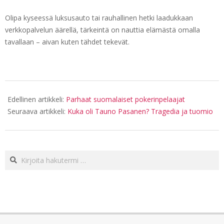
Olipa kyseessä luksusauto tai rauhallinen hetki laadukkaan
verkkopalvelun äärellä, tärkeintä on nauttia elämästä omalla
tavallaan – aivan kuten tähdet tekevät.
2025-
04-
Edellinen artikkeli:
Parhaat suomalaiset pokerinpelaajat
03
Seuraava artikkeli:
Kuka oli Tauno Pasanen? Tragedia ja tuomio
Haku: