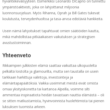
hyväntekeväisyyteen. Esimerkiksi Leonardo DiCaprio on tunnettu
ympäristöaktivisti, joka on lahjoittanut miljoonia
luonnonsuojeluun. Myös Rihanna, Oprah ja Bill Gates tukevat
koulutusta, terveydenhuoltoa ja tasa-arvoa edistäviä hankkeita.
Usein nämä lahjoitukset tapahtuvat omien säätiöiden kautta,
mikä mahdollistaa pitkäaikaisen vaikutuksen ja strategisen
avustustoiminnan.
Yhteenveto
Rikkaimpien julkkisten elämä saattaa vaikuttaa ulkopuolelta
pelkältä loistolta ja glamourilta, mutta sen taustalla on usein
tarkkaan harkittuja valintoja, investointeja ja
elämäntapapäätöksiä. Vaikka useimmat meistä eivät omista
omaa yksityiskonetta tai kartanoa Alpeilla, voimme silti
ammentaa inspiraatiota heidän tavastaan nauttia elämästä – oli
se sitten matkustamista, hyvinvoinnista huolehtimista tai pienen
luksuksen tuomista arkeen.