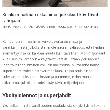
Kuinka maailman rikkaimmat julkkikset käyttävät
rahojaan
TEKIJÄ:
MIKKO
PÄIVÄMÄÄRÄ:
3 HUHTIKUUN, 2025
IN:
JULKKIKSET
Kun puhutaan maailman vaikutusvaltaisimmista ja
varakkaimmista julkkiksista, ei ole mikään salaisuus, että heidän
elämäntyylinsä on kaikkea muuta kuin tavallinen. Monimiljonäärit
– ja usein miljardöörit – käyttävät varallisuuttaan ylellisyyksiin,
joita tavallinen ihminen voi vain unelmoida. Mutta mitä nämä
supertähdet todella ostavat rahallaan? Tässä artikkelissa
sukellamme luksusmaailmaan ja tutkimme, mihin maailman
rikkaimmat julkkikset todella käyttävät miljardejaan.
Yksityislennot ja superjahdit
Yksi selkeimmistä varallisuuden osoituksista on yksityislentokone.