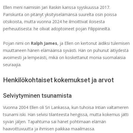
Ellen meni naimisiin Jari Raskin kanssa syyskuussa 2017.
Pariskunta on pitänyt yksityiselämänsä suurelta osin poissa
otsikoista, mutta vuonna 2024 he ilmoittivat iloisesta
perheuutisesta: he olivat adoptoineet pojan Filippiineiltä.
Pojan nimi on
Ralph James
, ja Ellen on kertonut äidiksi tulemisen
muuttaneen hänen elämäänsä syvästi. Hän on puhunut äitiydestä
avoimesti ja lempeästi, mikä on koskettanut monia suomalaisia
seuraajia.
Henkilökohtaiset kokemukset ja arvot
Selviytyminen tsunamista
Vuonna 2004 Ellen oli Sri Lankassa, kun tuhoisa Intian valtameren
tsunami iski. Hän selvisi tilanteesta hengissä, mutta kokemus jätti
syvän jäljen. Tapahtuma sai hänet pohtimaan elämän
haavoittuvuutta ja ihmisen paikkaa maailmassa.