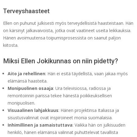
Terveyshaasteet
Ellen on puhunut julkisesti myös terveydellisistä haasteistaan. Hän
on kärsinyt jalkavaivoista, jotka ovat vaatineet useita leikkauksia.
Hänen avoimuutensa toipumisprosessista on saanut paljon
kiitosta.
Miksi Ellen Jokikunnas on niin pidetty?
Aito ja rehellinen
: Hän ei esitä täydellistä, vaan jakaa myös
elämänsä haasteita.
Monipuolinen osaaja
: Ura televisiossa, radiossa ja
remontoinnin parissa tekee hänestä poikkeuksellisen
monipuolisen.
Visuaalinen lahjakkuus
: Hänen projektinsa Italiassa ja
sisustusvalinnat ovat inspiroineet monia suomalaisia.
Inhimillinen ja samaistuttava
: Vaikka hän on julkisuuden
henkilö, hänen elämänsä valinnat puhuttelevat tavallista