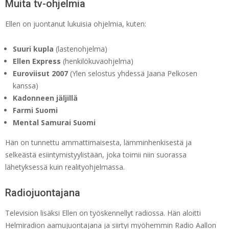
Muita tv-ohjelmia
Ellen on juontanut lukuisia ohjelmia, kuten:
Suuri kupla
(lastenohjelma)
Ellen Express
(henkilökuvaohjelma)
Euroviisut 2007
(Ylen selostus yhdessä Jaana Pelkosen
kanssa)
Kadonneen jäljillä
Farmi Suomi
Mental Samurai Suomi
Hän on tunnettu ammattimaisesta, lämminhenkisestä ja
selkeästä esiintymistyylistään, joka toimii niin suorassa
lähetyksessä kuin realityohjelmassa.
Radiojuontajana
Television lisäksi Ellen on työskennellyt radiossa. Hän aloitti
Helmiradion aamujuontajana ja siirtyi myöhemmin Radio Aallon