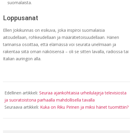
suomalaista.
Loppusanat
Ellen Jokikunnas on esikuva, joka inspiroi suomalaisia
aitoudellaan, rohkeudellaan ja määrätietoisuudellaan. Hänen
tarinansa osoittaa, että elämässä voi seurata unelmiaan ja
rakentaa siitä oman näköisensä – oli se sitten lavalla, radiossa tai
Italian auringon alla.
2025-
06-
Edellinen artikkeli:
Seuraa ajankohtaisia urheilulajeja televisiosta
21
ja suoratoistona parhaalla mahdollisella tavalla
Seuraava artikkeli:
Kuka on Riku Pirinen ja miksi hänet tuomittiin?
Haku: