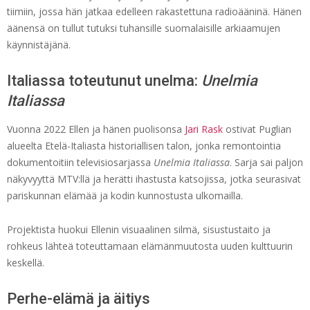
tiimiin, jossa hän jatkaa edelleen rakastettuna radioääninä. Hänen
äänensä on tullut tutuksi tuhansille suomalaisille arkiaamujen
käynnistäjänä.
Italiassa toteutunut unelma:
Unelmia
Italiassa
Vuonna 2022 Ellen ja hänen puolisonsa
Jari Rask
ostivat Puglian
alueelta Etelä-Italiasta historiallisen talon, jonka remontointia
dokumentoitiin televisiosarjassa
Unelmia Italiassa
. Sarja sai paljon
näkyvyyttä MTV:llä ja herätti ihastusta katsojissa, jotka seurasivat
pariskunnan elämää ja kodin kunnostusta ulkomailla.
Projektista huokui Ellenin visuaalinen silmä, sisustustaito ja
rohkeus lähteä toteuttamaan elämänmuutosta uuden kulttuurin
keskellä.
Perhe-elämä ja äitiys