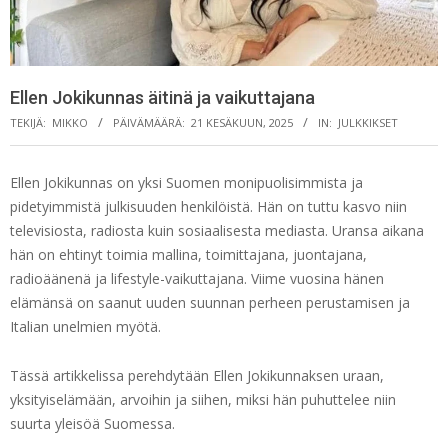
Ellen Jokikunnas äitinä ja vaikuttajana
TEKIJÄ:
MIKKO
PÄIVÄMÄÄRÄ:
21 KESÄKUUN, 2025
IN:
JULKKIKSET
Ellen Jokikunnas on yksi Suomen monipuolisimmista ja
pidetyimmistä julkisuuden henkilöistä. Hän on tuttu kasvo niin
televisiosta, radiosta kuin sosiaalisesta mediasta. Uransa aikana
hän on ehtinyt toimia mallina, toimittajana, juontajana,
radioäänenä ja lifestyle-vaikuttajana. Viime vuosina hänen
elämänsä on saanut uuden suunnan perheen perustamisen ja
Italian unelmien myötä.
Tässä artikkelissa perehdytään Ellen Jokikunnaksen uraan,
yksityiselämään, arvoihin ja siihen, miksi hän puhuttelee niin
suurta yleisöä Suomessa.