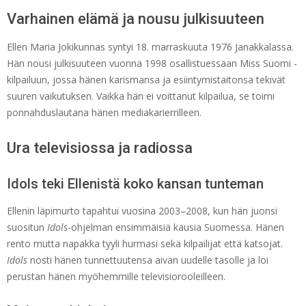
Varhainen elämä ja nousu julkisuuteen
Ellen Maria Jokikunnas syntyi 18. marraskuuta 1976 Janakkalassa.
Hän nousi julkisuuteen vuonna 1998 osallistuessaan Miss Suomi -
kilpailuun, jossa hänen karismansa ja esiintymistaitonsa tekivät
suuren vaikutuksen. Vaikka hän ei voittanut kilpailua, se toimi
ponnahduslautana hänen mediakarierrilleen.
Ura televisiossa ja radiossa
Idols teki Ellenistä koko kansan tunteman
Ellenin läpimurto tapahtui vuosina 2003–2008, kun hän juonsi
suositun
Idols
-ohjelman ensimmäisiä kausia Suomessa. Hänen
rento mutta napakka tyyli hurmasi sekä kilpailijat että katsojat.
Idols
nosti hänen tunnettuutensa aivan uudelle tasolle ja loi
perustan hänen myöhemmille televisiorooleilleen.