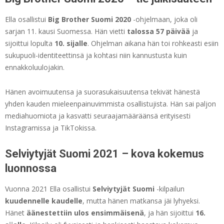
Ella osallistui
Big Brother Suomi 2020
-ohjelmaan, joka oli
sarjan 11. kausi Suomessa. Hän vietti
talossa 57 päivää
ja
sijoittui lopulta
10. sijalle
. Ohjelman aikana hän toi rohkeasti esiin
sukupuoli-identiteettinsä ja kohtasi niin kannustusta kuin
ennakkoluulojakin.
Hänen avoimuutensa ja suorasukaisuutensa tekivät hänestä
yhden kauden mieleenpainuvimmista osallistujista. Hän sai paljon
mediahuomiota ja kasvatti seuraajamääräänsä erityisesti
Instagramissa ja TikTokissa.
Selviytyjät Suomi 2021 – kova kokemus
luonnossa
Vuonna 2021 Ella osallistui
Selviytyjät Suomi
-kilpailun
kuudennelle kaudelle
, mutta hänen matkansa jäi lyhyeksi.
Hänet
äänestettiin ulos ensimmäisenä
, ja hän sijoittui
16.