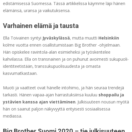
edistämisessä Suomessa. Tässä artikkelissa käymme läpi hänen
elämänsä, uransa ja vaikutuksensa.
Varhainen elämä ja tausta
Ella Toivainen syntyi
Jyväskylässä
, mutta muutti
Helsinkiin
kolme vuotta ennen osallistumistaan Big Brother -ohjelmaan.
Hän opiskelee ravintola-alan esimieheksi ja työskentelee
kahvilassa. Ella on transnainen ja on puhunut avoimesti sukupuoli-
identiteetistään, transsukupuolisuudesta ja omasta
kasvumatkastaan.
Muoti ja vaatteet ovat hänelle intohimo, ja hän seuraa trendejä
tarkasti. Hänen vapaa-ajan harrastuksiinsa kuuluu
shoppailu ja
ystävien kanssa ajan viettäminen
. Julkisuuteen nousun myötä
hän on saanut paljon näkyvyyttä erityisesti sosiaalisessa
mediassa.
Big Brother Suomi 2020 – tie julkisuuteen