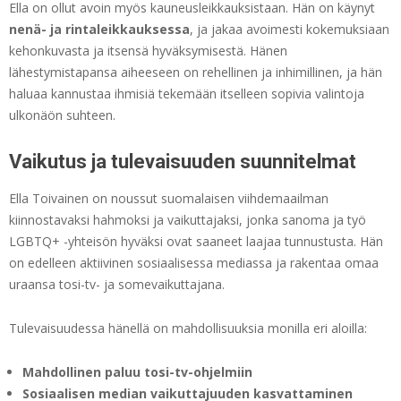
Ella on ollut avoin myös kauneusleikkauksistaan. Hän on käynyt
nenä- ja rintaleikkauksessa
, ja jakaa avoimesti kokemuksiaan
kehonkuvasta ja itsensä hyväksymisestä. Hänen
lähestymistapansa aiheeseen on rehellinen ja inhimillinen, ja hän
haluaa kannustaa ihmisiä tekemään itselleen sopivia valintoja
ulkonäön suhteen.
Vaikutus ja tulevaisuuden suunnitelmat
Ella Toivainen on noussut suomalaisen viihdemaailman
kiinnostavaksi hahmoksi ja vaikuttajaksi, jonka sanoma ja työ
LGBTQ+ -yhteisön hyväksi ovat saaneet laajaa tunnustusta. Hän
on edelleen aktiivinen sosiaalisessa mediassa ja rakentaa omaa
uraansa tosi-tv- ja somevaikuttajana.
Tulevaisuudessa hänellä on mahdollisuuksia monilla eri aloilla:
Mahdollinen paluu tosi-tv-ohjelmiin
Sosiaalisen median vaikuttajuuden kasvattaminen