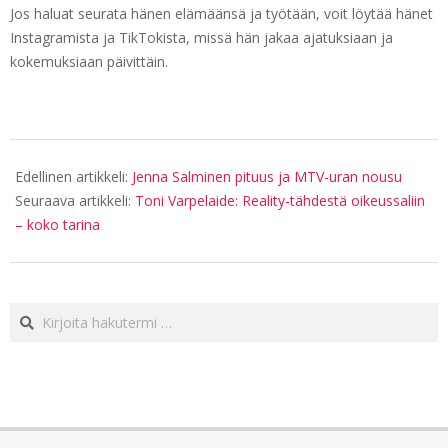
Jos haluat seurata hänen elämäänsä ja työtään, voit löytää hänet
Instagramista ja TikTokista, missä hän jakaa ajatuksiaan ja
kokemuksiaan päivittäin.
2025-
02-
Edellinen artikkeli:
Jenna Salminen pituus ja MTV-uran nousu
25
Seuraava artikkeli:
Toni Varpelaide: Reality-tähdestä oikeussaliin
– koko tarina
Haku: