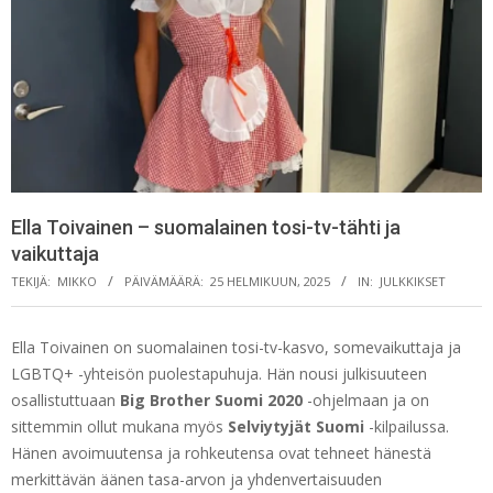
Ella Toivainen – suomalainen tosi-tv-tähti ja
vaikuttaja
TEKIJÄ:
MIKKO
PÄIVÄMÄÄRÄ:
25 HELMIKUUN, 2025
IN:
JULKKIKSET
Ella Toivainen on suomalainen tosi-tv-kasvo, somevaikuttaja ja
LGBTQ+ -yhteisön puolestapuhuja. Hän nousi julkisuuteen
osallistuttuaan
Big Brother Suomi 2020
-ohjelmaan ja on
sittemmin ollut mukana myös
Selviytyjät Suomi
-kilpailussa.
Hänen avoimuutensa ja rohkeutensa ovat tehneet hänestä
merkittävän äänen tasa-arvon ja yhdenvertaisuuden