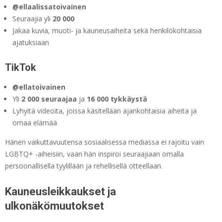
@ellaalissatoivainen
Seuraajia yli
20 000
Jakaa kuvia, muoti- ja kauneusaiheita sekä henkilökohtaisia
ajatuksiaan
TikTok
@ellatoivainen
Yli
2 000 seuraajaa
ja
16 000 tykkäystä
Lyhyitä videoita, joissa käsitellään ajankohtaisia aiheita ja
omaa elämää
Hänen vaikuttavuutensa sosiaalisessa mediassa ei rajoitu vain
LGBTQ+ -aiheisiin, vaan hän inspiroi seuraajiaan omalla
persoonallisella tyylillään ja rehellisellä otteellaan.
Kauneusleikkaukset ja
ulkonäkömuutokset