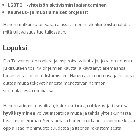
LGBTQ+ -yhteisön aktivismin laajentaminen
Kauneus- ja muotiaiheiset projektit
Hänen matkansa on vasta alussa, ja on mielenkiintoista nähdä,
mitä tulevaisuus tuo tullessaan.
Lopuksi
Ella Toivainen on rohkea ja inspiroiva vaikuttaja, joka on noussut
julkisuuteen tosi-tv-ohjelmien kautta ja käyttänyt asemaansa
tärkeiden asioiden edistämiseen. Hänen avoimuutensa ja halunsa
auttaa muita tekevät hänestä merkittävän hahmon
suomalaisessa mediassa.
Hänen tarinansa osoittaa, kuinka
aitous, rohkeus ja itsensä
hyväksyminen
voivat inspiroida muita ja tehdä yhteiskunnasta
tasa-arvoisemman. Seuraamalla hänen matkaansa voimme kaikki
oppia lisää monimuotoisuudesta ja itsensä rakastamisesta.