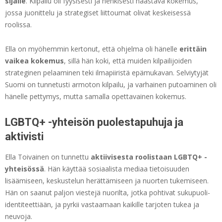
sijalle
. Kilpailu oli fyysisesti ja henkisesti haastava kokemus,
jossa juonittelu ja strategiset liittoumat olivat keskeisessä
roolissa.
Ella on myöhemmin kertonut, että ohjelma oli hänelle
erittäin
vaikea kokemus
, sillä hän koki, että muiden kilpailijoiden
strateginen pelaaminen teki ilmapiiristä epämukavan. Selviytyjät
Suomi on tunnetusti armoton kilpailu, ja varhainen putoaminen oli
hänelle pettymys, mutta samalla opettavainen kokemus.
LGBTQ+ -yhteisön puolestapuhuja ja
aktivisti
Ella Toivainen on tunnettu
aktiivisesta roolistaan LGBTQ+ -
yhteisössä
. Hän käyttää sosiaalista mediaa tietoisuuden
lisäämiseen, keskustelun herättämiseen ja nuorten tukemiseen.
Hän on saanut paljon viestejä nuorilta, jotka pohtivat sukupuoli-
identiteettiään, ja pyrkii vastaamaan kaikille tarjoten tukea ja
neuvoja.