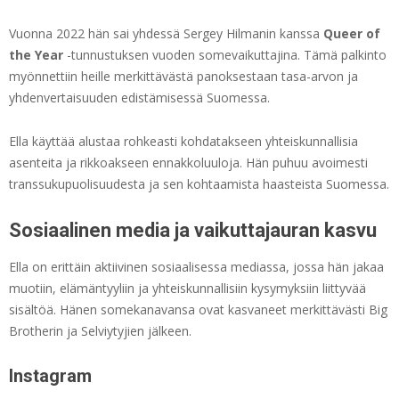
Vuonna 2022 hän sai yhdessä Sergey Hilmanin kanssa
Queer of
the Year
-tunnustuksen vuoden somevaikuttajina. Tämä palkinto
myönnettiin heille merkittävästä panoksestaan tasa-arvon ja
yhdenvertaisuuden edistämisessä Suomessa.
Ella käyttää alustaa rohkeasti kohdatakseen yhteiskunnallisia
asenteita ja rikkoakseen ennakkoluuloja. Hän puhuu avoimesti
transsukupuolisuudesta ja sen kohtaamista haasteista Suomessa.
Sosiaalinen media ja vaikuttajauran kasvu
Ella on erittäin aktiivinen sosiaalisessa mediassa, jossa hän jakaa
muotiin, elämäntyyliin ja yhteiskunnallisiin kysymyksiin liittyvää
sisältöä. Hänen somekanavansa ovat kasvaneet merkittävästi Big
Brotherin ja Selviytyjien jälkeen.
Instagram