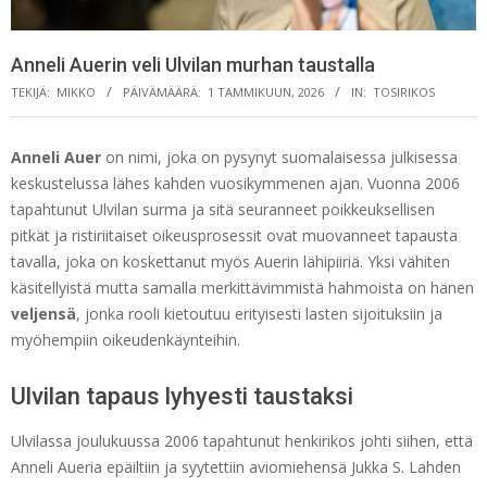
Anneli Auerin veli Ulvilan murhan taustalla
TEKIJÄ:
MIKKO
PÄIVÄMÄÄRÄ:
1 TAMMIKUUN, 2026
IN:
TOSIRIKOS
Anneli Auer
on nimi, joka on pysynyt suomalaisessa julkisessa
keskustelussa lähes kahden vuosikymmenen ajan. Vuonna 2006
tapahtunut Ulvilan surma ja sitä seuranneet poikkeuksellisen
pitkät ja ristiriitaiset oikeusprosessit ovat muovanneet tapausta
tavalla, joka on koskettanut myös Auerin lähipiiriä. Yksi vähiten
käsitellyistä mutta samalla merkittävimmistä hahmoista on hänen
veljensä
, jonka rooli kietoutuu erityisesti lasten sijoituksiin ja
myöhempiin oikeudenkäynteihin.
Ulvilan tapaus lyhyesti taustaksi
Ulvilassa joulukuussa 2006 tapahtunut henkirikos johti siihen, että
Anneli Aueria epäiltiin ja syytettiin aviomiehensä Jukka S. Lahden