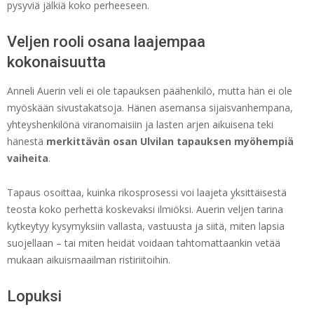
pysyviä jälkiä koko perheeseen.
Veljen rooli osana laajempaa
kokonaisuutta
Anneli Auerin veli ei ole tapauksen päähenkilö, mutta hän ei ole
myöskään sivustakatsoja. Hänen asemansa sijaisvanhempana,
yhteyshenkilönä viranomaisiin ja lasten arjen aikuisena teki
hänestä
merkittävän osan Ulvilan tapauksen myöhempiä
vaiheita
.
Tapaus osoittaa, kuinka rikosprosessi voi laajeta yksittäisestä
teosta koko perhettä koskevaksi ilmiöksi. Auerin veljen tarina
kytkeytyy kysymyksiin vallasta, vastuusta ja siitä, miten lapsia
suojellaan – tai miten heidät voidaan tahtomattaankin vetää
mukaan aikuismaailman ristiriitoihin.
Lopuksi