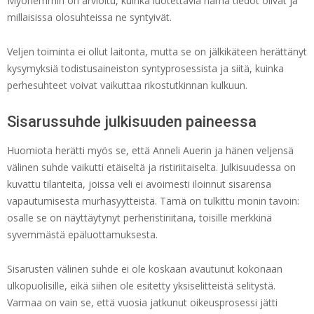
Myöhemmin on arvioitu, kuinka luotettavia nämä tiedot olivat ja
millaisissa olosuhteissa ne syntyivät.
Veljen toiminta ei ollut laitonta, mutta se on jälkikäteen herättänyt
kysymyksiä todistusaineiston syntyprosessista ja siitä, kuinka
perhesuhteet voivat vaikuttaa rikostutkinnan kulkuun.
Sisarussuhde julkisuuden paineessa
Huomiota herätti myös se, että Anneli Auerin ja hänen veljensä
välinen suhde vaikutti etäiseltä ja ristiriitaiselta. Julkisuudessa on
kuvattu tilanteita, joissa veli ei avoimesti iloinnut sisarensa
vapautumisesta murhasyytteistä. Tämä on tulkittu monin tavoin:
osalle se on näyttäytynyt perheristiriitana, toisille merkkinä
syvemmästä epäluottamuksesta.
Sisarusten välinen suhde ei ole koskaan avautunut kokonaan
ulkopuolisille, eikä siihen ole esitetty yksiselitteistä selitystä.
Varmaa on vain se, että vuosia jatkunut oikeusprosessi jätti