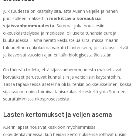
Julkisuudessa on käsitelty sitä, että Auerin veljelle ja hänen
puolisolleen maksettiin
merkittäviä korvauksia
sijaisvanhemmuudesta
. Summa, joka nousi esiin
oikeuskäsittelyissä ja mediassa, oli useita tuhansia euroja
kuukaudessa. Tämä herätti keskustelua siitä, missä määrin
taloudellinen näkökulma vaikutti tilanteeseen, jossa lapset elivät
ja kasvoivat vuosien ajan erillään biologisesta äidistään.
On tärkeää todeta, että sijaisvanhemmuudesta maksettavat
korvaukset perustuvat kunnallisiin ja valtiollisiin käytäntöihin.
Tässä tapauksessa asetelma oli kuitenkin poikkeuksellinen, koska
sijaisvanhempina toimivat lähisukulaiset keskellä yhtä Suomen
seuratuimmista rikosprosesseista.
Lasten kertomukset ja veljen asema
Auerin lapset nousivat keskiöön myöhemmissä
oikeudenkäynneissä, kun heidän kertomuksensa johtivat uusiin