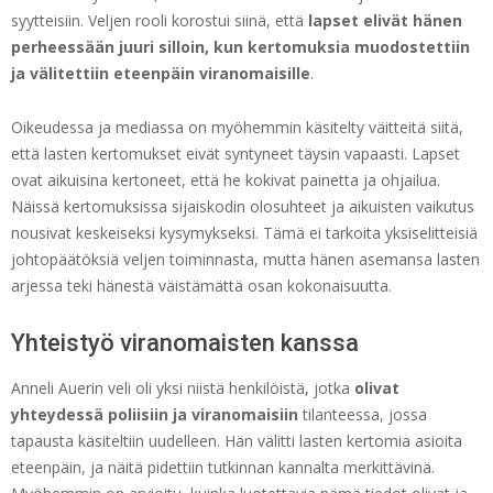
syytteisiin. Veljen rooli korostui siinä, että
lapset elivät hänen
perheessään juuri silloin, kun kertomuksia muodostettiin
ja välitettiin eteenpäin viranomaisille
.
Oikeudessa ja mediassa on myöhemmin käsitelty väitteitä siitä,
että lasten kertomukset eivät syntyneet täysin vapaasti. Lapset
ovat aikuisina kertoneet, että he kokivat painetta ja ohjailua.
Näissä kertomuksissa sijaiskodin olosuhteet ja aikuisten vaikutus
nousivat keskeiseksi kysymykseksi. Tämä ei tarkoita yksiselitteisiä
johtopäätöksiä veljen toiminnasta, mutta hänen asemansa lasten
arjessa teki hänestä väistämättä osan kokonaisuutta.
Yhteistyö viranomaisten kanssa
Anneli Auerin veli oli yksi niistä henkilöistä, jotka
olivat
yhteydessä poliisiin ja viranomaisiin
tilanteessa, jossa
tapausta käsiteltiin uudelleen. Hän välitti lasten kertomia asioita
eteenpäin, ja näitä pidettiin tutkinnan kannalta merkittävinä.