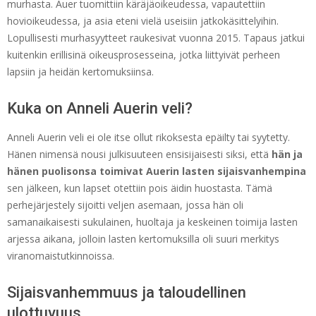
murhasta. Auer tuomittiin käräjäoikeudessa, vapautettiin
hovioikeudessa, ja asia eteni vielä useisiin jatkokäsittelyihin.
Lopullisesti murhasyytteet raukesivat vuonna 2015. Tapaus jatkui
kuitenkin erillisinä oikeusprosesseina, jotka liittyivät perheen
lapsiin ja heidän kertomuksiinsa.
Kuka on Anneli Auerin veli?
Anneli Auerin veli ei ole itse ollut rikoksesta epäilty tai syytetty.
Hänen nimensä nousi julkisuuteen ensisijaisesti siksi, että
hän ja
hänen puolisonsa toimivat Auerin lasten sijaisvanhempina
sen jälkeen, kun lapset otettiin pois äidin huostasta. Tämä
perhejärjestely sijoitti veljen asemaan, jossa hän oli
samanaikaisesti sukulainen, huoltaja ja keskeinen toimija lasten
arjessa aikana, jolloin lasten kertomuksilla oli suuri merkitys
viranomaistutkinnoissa.
Sijaisvanhemmuus ja taloudellinen
ulottuvuus