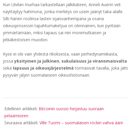
Kun Ulvilan murhaa tarkastellaan jälkikäteen, Anneli Auerin veli
näyttäytyy hahmona, jonka merkitys on usein jäänyt taka-alalle.
Silti hänen roolinsa lasten sijaisvanhempana ja osana
oikeusprosessin tapahtumaketjua on olennainen, kun pyritään
ymmärtämään, miksi tapaus sai niin monimutkaisen ja
pitkäkestoisen muodon.
Kyse ei ole vain yhdestä rikoksesta, vaan perhedynamiikasta,
jossa
yksityinen ja julkinen
,
sukulaisuus ja viranomaisvalta
sekä
lapsuus ja oikeusjärjestelmä
törmäsivät tavalla, joka jätti
pysyvän jäljen suomalaiseen oikeushistoriaan.
2026-
01-
Edellinen artikkeli:
Bitcoinin suosio heijastuu suoraan
01
pelaamiseen
Seuraava artikkeli:
Ville Tuomi – suomalaisen rockin vahva ääni